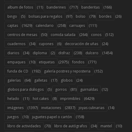
(11)
(717)
(166)
album de fotos
banderines
banderitas
(5)
(97)
(79)
(26)
bingo
bolsas para regalos
bolso
bordes
(1629)
(258)
(111)
cajitas
calendario
carruajes
(50)
(264)
(512)
centros de mesas
comida salada
conos
(34)
(6)
(24)
cuadernos
cupones
decoración de uñas
(34)
(2)
(238)
(1454)
diarios
diploma
disfraz
dulcero
(10)
(2975)
(771)
empaques
etiquetas
fondos
(192)
(152)
funda de CD
galería postres y reposteria
(64)
(17)
(24)
galerías
galletas
globos
(5)
(81)
(12)
globos para diálogos
gorros
guirnaldas
(11)
(8)
(6429)
helado
hot cakes
imprimibles
(1397)
(2837)
(14)
imágenes
invitaciones
joyas culinarias
(10)
(158)
juegos
juguetes papel o cartón
(70)
(34)
(10)
libro de actividades
libro de autógrafos
mantel