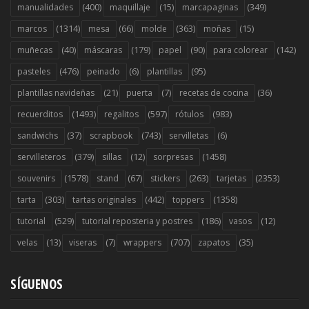
(400)
(15)
(349)
manualidades
maquillaje
marcapaginas
(1314)
(66)
(363)
(15)
marcos
mesa
molde
moñas
(40)
(179)
(90)
(142)
muñecas
máscaras
papel
para colorear
(476)
(6)
(95)
pasteles
peinado
plantillas
(21)
(7)
(36)
plantillas navideñas
puerta
recetas de cocina
(1493)
(597)
(983)
recuerditos
regalitos
rótulos
(37)
(743)
(6)
sandwichs
scrapbook
servilletas
(379)
(12)
(1458)
servilleteros
sillas
sorpresas
(1578)
(67)
(263)
(2353)
souvenirs
stand
stickers
tarjetas
(303)
(442)
(1358)
tarta
tartas originales
toppers
(529)
(186)
(12)
tutorial
tutorial reposteria y postres
vasos
(13)
(7)
(707)
(35)
velas
viseras
wrappers
zapatos
SÍGUENOS