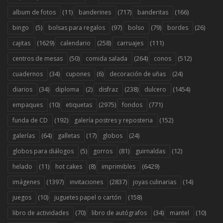
(11)
(717)
(166)
album de fotos
banderines
banderitas
(5)
(97)
(79)
(26)
bingo
bolsas para regalos
bolso
bordes
(1629)
(258)
(111)
cajitas
calendario
carruajes
(50)
(264)
(512)
centros de mesas
comida salada
conos
(34)
(6)
(24)
cuadernos
cupones
decoración de uñas
(34)
(2)
(238)
(1454)
diarios
diploma
disfraz
dulcero
(10)
(2975)
(771)
empaques
etiquetas
fondos
(192)
(152)
funda de CD
galería postres y reposteria
(64)
(17)
(24)
galerías
galletas
globos
(5)
(81)
(12)
globos para diálogos
gorros
guirnaldas
(11)
(8)
(6429)
helado
hot cakes
imprimibles
(1397)
(2837)
(14)
imágenes
invitaciones
joyas culinarias
(10)
(158)
juegos
juguetes papel o cartón
(70)
(34)
(10)
libro de actividades
libro de autógrafos
mantel