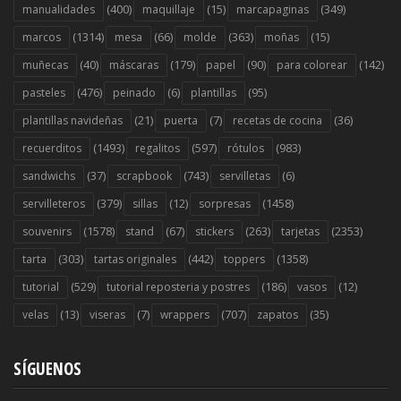
(400)
(15)
(349)
manualidades
maquillaje
marcapaginas
(1314)
(66)
(363)
(15)
marcos
mesa
molde
moñas
(40)
(179)
(90)
(142)
muñecas
máscaras
papel
para colorear
(476)
(6)
(95)
pasteles
peinado
plantillas
(21)
(7)
(36)
plantillas navideñas
puerta
recetas de cocina
(1493)
(597)
(983)
recuerditos
regalitos
rótulos
(37)
(743)
(6)
sandwichs
scrapbook
servilletas
(379)
(12)
(1458)
servilleteros
sillas
sorpresas
(1578)
(67)
(263)
(2353)
souvenirs
stand
stickers
tarjetas
(303)
(442)
(1358)
tarta
tartas originales
toppers
(529)
(186)
(12)
tutorial
tutorial reposteria y postres
vasos
(13)
(7)
(707)
(35)
velas
viseras
wrappers
zapatos
SÍGUENOS