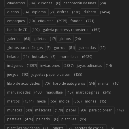
(34)
(6)
(24)
cuadernos
cupones
decoración de uñas
(34)
(2)
(238)
(1454)
diarios
diploma
disfraz
dulcero
(10)
(2975)
(771)
empaques
etiquetas
fondos
(192)
(152)
funda de CD
galería postres y reposteria
(64)
(17)
(24)
galerías
galletas
globos
(5)
(81)
(12)
globos para diálogos
gorros
guirnaldas
(11)
(8)
(6429)
helado
hot cakes
imprimibles
(1397)
(2837)
(14)
imágenes
invitaciones
joyas culinarias
(10)
(158)
juegos
juguetes papel o cartón
(70)
(34)
(10)
libro de actividades
libro de autógrafos
mantel
(400)
(15)
(349)
manualidades
maquillaje
marcapaginas
(1314)
(66)
(363)
(15)
marcos
mesa
molde
moñas
(40)
(179)
(90)
(142)
muñecas
máscaras
papel
para colorear
(476)
(6)
(95)
pasteles
peinado
plantillas
(21)
(7)
(36)
plantillas navideñas
puerta
recetas de cocina