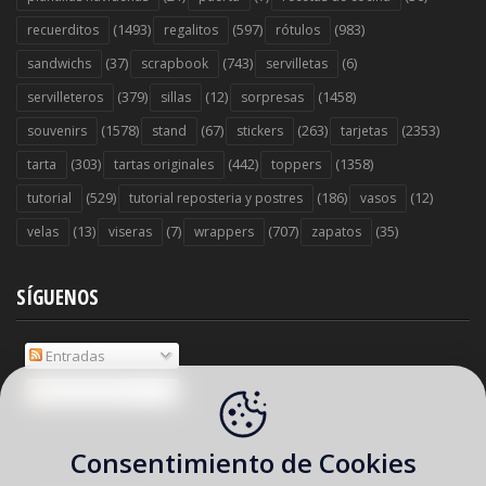
(1493)
(597)
(983)
recuerditos
regalitos
rótulos
(37)
(743)
(6)
sandwichs
scrapbook
servilletas
(379)
(12)
(1458)
servilleteros
sillas
sorpresas
(1578)
(67)
(263)
(2353)
souvenirs
stand
stickers
tarjetas
(303)
(442)
(1358)
tarta
tartas originales
toppers
(529)
(186)
(12)
tutorial
tutorial reposteria y postres
vasos
(13)
(7)
(707)
(35)
velas
viseras
wrappers
zapatos
SÍGUENOS
Entradas
Comentarios
Consentimiento de Cookies