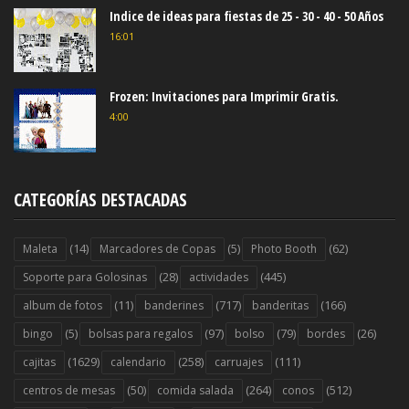
Indice de ideas para fiestas de 25 - 30 - 40 - 50 Años
16:01
Frozen: Invitaciones para Imprimir Gratis.
4:00
CATEGORÍAS DESTACADAS
(14)
(5)
(62)
Maleta
Marcadores de Copas
Photo Booth
(28)
(445)
Soporte para Golosinas
actividades
(11)
(717)
(166)
album de fotos
banderines
banderitas
(5)
(97)
(79)
(26)
bingo
bolsas para regalos
bolso
bordes
(1629)
(258)
(111)
cajitas
calendario
carruajes
(50)
(264)
(512)
centros de mesas
comida salada
conos