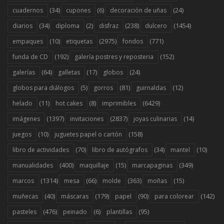
(34)
(6)
(24)
cuadernos
cupones
decoración de uñas
(34)
(2)
(238)
(1454)
diarios
diploma
disfraz
dulcero
(10)
(2975)
(771)
empaques
etiquetas
fondos
(192)
(152)
funda de CD
galería postres y reposteria
(64)
(17)
(24)
galerías
galletas
globos
(5)
(81)
(12)
globos para diálogos
gorros
guirnaldas
(11)
(8)
(6429)
helado
hot cakes
imprimibles
(1397)
(2837)
(14)
imágenes
invitaciones
joyas culinarias
(10)
(158)
juegos
juguetes papel o cartón
(70)
(34)
(10)
libro de actividades
libro de autógrafos
mantel
(400)
(15)
(349)
manualidades
maquillaje
marcapaginas
(1314)
(66)
(363)
(15)
marcos
mesa
molde
moñas
(40)
(179)
(90)
(142)
muñecas
máscaras
papel
para colorear
(476)
(6)
(95)
pasteles
peinado
plantillas