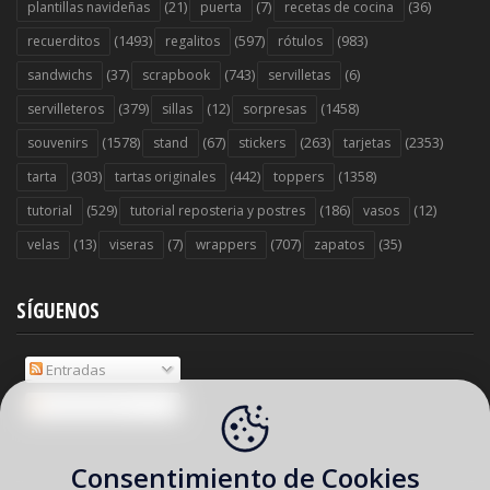
(21)
(7)
(36)
plantillas navideñas
puerta
recetas de cocina
(1493)
(597)
(983)
recuerditos
regalitos
rótulos
(37)
(743)
(6)
sandwichs
scrapbook
servilletas
(379)
(12)
(1458)
servilleteros
sillas
sorpresas
(1578)
(67)
(263)
(2353)
souvenirs
stand
stickers
tarjetas
(303)
(442)
(1358)
tarta
tartas originales
toppers
(529)
(186)
(12)
tutorial
tutorial reposteria y postres
vasos
(13)
(7)
(707)
(35)
velas
viseras
wrappers
zapatos
SÍGUENOS
Entradas
Comentarios
Consentimiento de Cookies