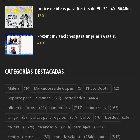
Indice de ideas para fiestas de 25 - 30 - 40 - 50 Años
16:01
Frozen: Invitaciones para Imprimir Gratis.
4:00
CATEGORÍAS DESTACADAS
(14)
(5)
(62)
Maleta
Marcadores de Copas
Photo Booth
(28)
(445)
Soporte para Golosinas
actividades
(11)
(717)
(166)
album de fotos
banderines
banderitas
(5)
(97)
(79)
(26)
bingo
bolsas para regalos
bolso
bordes
(1629)
(258)
(111)
cajitas
calendario
carruajes
(50)
(264)
(512)
centros de mesas
comida salada
conos