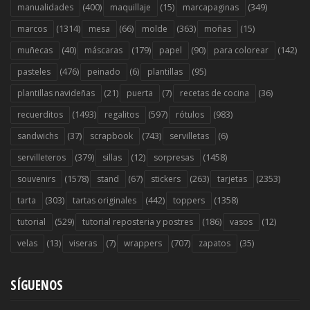
(400)
(15)
(349)
manualidades
maquillaje
marcapaginas
(1314)
(66)
(363)
(15)
marcos
mesa
molde
moñas
(40)
(179)
(90)
(142)
muñecas
máscaras
papel
para colorear
(476)
(6)
(95)
pasteles
peinado
plantillas
(21)
(7)
(36)
plantillas navideñas
puerta
recetas de cocina
(1493)
(597)
(983)
recuerditos
regalitos
rótulos
(37)
(743)
(6)
sandwichs
scrapbook
servilletas
(379)
(12)
(1458)
servilleteros
sillas
sorpresas
(1578)
(67)
(263)
(2353)
souvenirs
stand
stickers
tarjetas
(303)
(442)
(1358)
tarta
tartas originales
toppers
(529)
(186)
(12)
tutorial
tutorial reposteria y postres
vasos
(13)
(7)
(707)
(35)
velas
viseras
wrappers
zapatos
SÍGUENOS