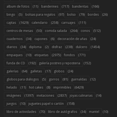
(11)
(717)
(166)
album de fotos
banderines
banderitas
(5)
(97)
(79)
(26)
bingo
bolsas para regalos
bolso
bordes
(1629)
(258)
(111)
cajitas
calendario
carruajes
(50)
(264)
(512)
centros de mesas
comida salada
conos
(34)
(6)
(24)
cuadernos
cupones
decoración de uñas
(34)
(2)
(238)
(1454)
diarios
diploma
disfraz
dulcero
(10)
(2975)
(771)
empaques
etiquetas
fondos
(192)
(152)
funda de CD
galería postres y reposteria
(64)
(17)
(24)
galerías
galletas
globos
(5)
(81)
(12)
globos para diálogos
gorros
guirnaldas
(11)
(8)
(6429)
helado
hot cakes
imprimibles
(1397)
(2837)
(14)
imágenes
invitaciones
joyas culinarias
(10)
(158)
juegos
juguetes papel o cartón
(70)
(34)
(10)
libro de actividades
libro de autógrafos
mantel