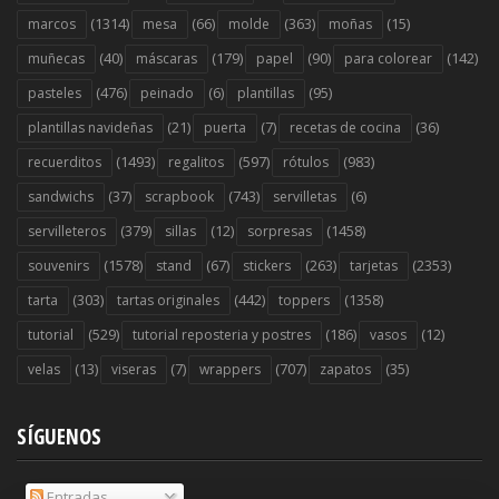
(1314)
(66)
(363)
(15)
marcos
mesa
molde
moñas
(40)
(179)
(90)
(142)
muñecas
máscaras
papel
para colorear
(476)
(6)
(95)
pasteles
peinado
plantillas
(21)
(7)
(36)
plantillas navideñas
puerta
recetas de cocina
(1493)
(597)
(983)
recuerditos
regalitos
rótulos
(37)
(743)
(6)
sandwichs
scrapbook
servilletas
(379)
(12)
(1458)
servilleteros
sillas
sorpresas
(1578)
(67)
(263)
(2353)
souvenirs
stand
stickers
tarjetas
(303)
(442)
(1358)
tarta
tartas originales
toppers
(529)
(186)
(12)
tutorial
tutorial reposteria y postres
vasos
(13)
(7)
(707)
(35)
velas
viseras
wrappers
zapatos
SÍGUENOS
Entradas