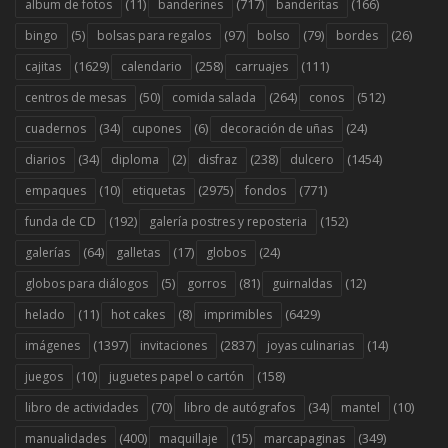
(11)
(717)
(166)
album de fotos
banderines
banderitas
(5)
(97)
(79)
(26)
bingo
bolsas para regalos
bolso
bordes
(1629)
(258)
(111)
cajitas
calendario
carruajes
(50)
(264)
(512)
centros de mesas
comida salada
conos
(34)
(6)
(24)
cuadernos
cupones
decoración de uñas
(34)
(2)
(238)
(1454)
diarios
diploma
disfraz
dulcero
(10)
(2975)
(771)
empaques
etiquetas
fondos
(192)
(152)
funda de CD
galería postres y reposteria
(64)
(17)
(24)
galerías
galletas
globos
(5)
(81)
(12)
globos para diálogos
gorros
guirnaldas
(11)
(8)
(6429)
helado
hot cakes
imprimibles
(1397)
(2837)
(14)
imágenes
invitaciones
joyas culinarias
(10)
(158)
juegos
juguetes papel o cartón
(70)
(34)
(10)
libro de actividades
libro de autógrafos
mantel
(400)
(15)
(349)
manualidades
maquillaje
marcapaginas