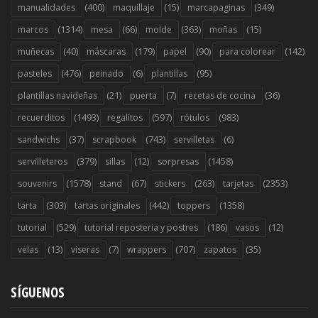
(400)
(15)
(349)
manualidades
maquillaje
marcapaginas
(1314)
(66)
(363)
(15)
marcos
mesa
molde
moñas
(40)
(179)
(90)
(142)
muñecas
máscaras
papel
para colorear
(476)
(6)
(95)
pasteles
peinado
plantillas
(21)
(7)
(36)
plantillas navideñas
puerta
recetas de cocina
(1493)
(597)
(983)
recuerditos
regalitos
rótulos
(37)
(743)
(6)
sandwichs
scrapbook
servilletas
(379)
(12)
(1458)
servilleteros
sillas
sorpresas
(1578)
(67)
(263)
(2353)
souvenirs
stand
stickers
tarjetas
(303)
(442)
(1358)
tarta
tartas originales
toppers
(529)
(186)
(12)
tutorial
tutorial reposteria y postres
vasos
(13)
(7)
(707)
(35)
velas
viseras
wrappers
zapatos
SÍGUENOS