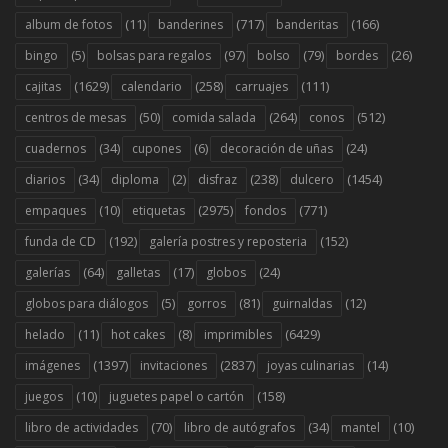
(11)
(717)
(166)
album de fotos
banderines
banderitas
(5)
(97)
(79)
(26)
bingo
bolsas para regalos
bolso
bordes
(1629)
(258)
(111)
cajitas
calendario
carruajes
(50)
(264)
(512)
centros de mesas
comida salada
conos
(34)
(6)
(24)
cuadernos
cupones
decoración de uñas
(34)
(2)
(238)
(1454)
diarios
diploma
disfraz
dulcero
(10)
(2975)
(771)
empaques
etiquetas
fondos
(192)
(152)
funda de CD
galería postres y reposteria
(64)
(17)
(24)
galerías
galletas
globos
(5)
(81)
(12)
globos para diálogos
gorros
guirnaldas
(11)
(8)
(6429)
helado
hot cakes
imprimibles
(1397)
(2837)
(14)
imágenes
invitaciones
joyas culinarias
(10)
(158)
juegos
juguetes papel o cartón
(70)
(34)
(10)
libro de actividades
libro de autógrafos
mantel