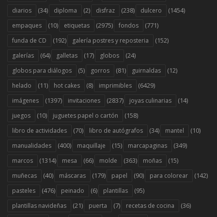
(34)
(2)
(238)
(1454)
diarios
diploma
disfraz
dulcero
(10)
(2975)
(771)
empaques
etiquetas
fondos
(192)
(152)
funda de CD
galería postres y reposteria
(64)
(17)
(24)
galerías
galletas
globos
(5)
(81)
(12)
globos para diálogos
gorros
guirnaldas
(11)
(8)
(6429)
helado
hot cakes
imprimibles
(1397)
(2837)
(14)
imágenes
invitaciones
joyas culinarias
(10)
(158)
juegos
juguetes papel o cartón
(70)
(34)
(10)
libro de actividades
libro de autógrafos
mantel
(400)
(15)
(349)
manualidades
maquillaje
marcapaginas
(1314)
(66)
(363)
(15)
marcos
mesa
molde
moñas
(40)
(179)
(90)
(142)
muñecas
máscaras
papel
para colorear
(476)
(6)
(95)
pasteles
peinado
plantillas
(21)
(7)
(36)
plantillas navideñas
puerta
recetas de cocina