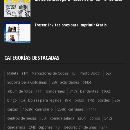
Frozen: Invitaciones para Imprimir Gratis.
CATEGORÍAS DESTACADAS
(14)
(5)
(62)
Maleta
Marcadores de Copas
Photo Booth
(28)
(445)
Soporte para Golosinas
actividades
(11)
(717)
(166)
album de fotos
banderines
banderitas
(5)
(97)
(79)
(26)
bingo
bolsas para regalos
bolso
bordes
(1629)
(258)
(111)
cajitas
calendario
carruajes
(50)
(264)
(512)
centros de mesas
comida salada
conos
(34)
(6)
(24)
cuadernos
cupones
decoración de uñas