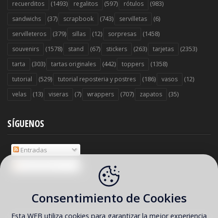
(1493)
(597)
(983)
recuerditos
regalitos
rótulos
(37)
(743)
(6)
sandwichs
scrapbook
servilletas
(379)
(12)
(1458)
servilleteros
sillas
sorpresas
(1578)
(67)
(263)
(2353)
souvenirs
stand
stickers
tarjetas
(303)
(442)
(1358)
tarta
tartas originales
toppers
(529)
(186)
(12)
tutorial
tutorial reposteria y postres
vasos
(13)
(7)
(707)
(35)
velas
viseras
wrappers
zapatos
SÍGUENOS
Entradas
Comentarios
Consentimiento de Cookies
Esta WEB utiliza cookies para garantizar la mejor experiencia