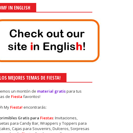
OMF IN ENGLISH
¡LOS MEJORES TEMAS DE FIESTA!
nemos un montón de
material gratis
para tus
as de
Fiesta
favoritos!
Oh My
Fiesta!
encontrarás:
primibles Gratis para
Fiestas
: Invitaciones,
quetas para Candy Bar, Wrappers y Toppers para
akes, Cajas para Souvenirs, Dulceros, Sorpresas