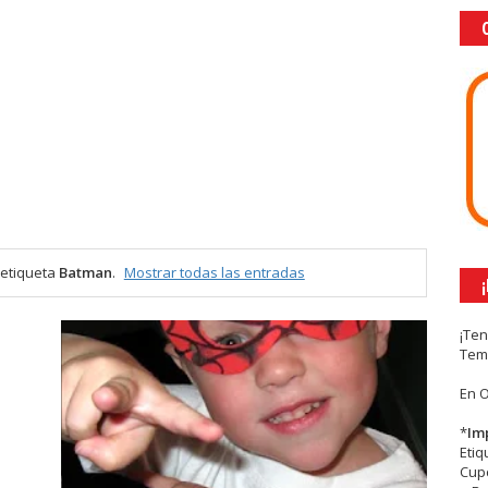
 etiqueta
Batman
.
Mostrar todas las entradas
¡Te
Tem
En 
*
Im
Eti
Cupc