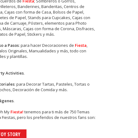
ecuerdos de
Fiesta
; Sombreros o Gorros,
illeteros, Banderines, Banderitas, Centros de
, Cajas con forma de Casa, Bolsos de Papel,
etes de Papel, Stands para Cupcakes, Cajas con
a de Carruaje, Pósters, elementos para Photo
s, Máscaras, Cajas con forma de Corona, Disfraces,
tos de Papel, Stickers y más.
so a Pasos
: para hacer Decoraciones de
Fiesta
,
los Originales, Manualidades y más, todo con
es y plantillas.
ty Activities
.
toriales
: para Decorar Tartas, Pasteles, Tortas o
cochos, Decoración de Comida y más.
ágenes
.
Oh My
Fiesta!
tenemos para ti más de 750 Temas
 Fiestas, pero los preferidos de nuestros fans son:
TOY STORY