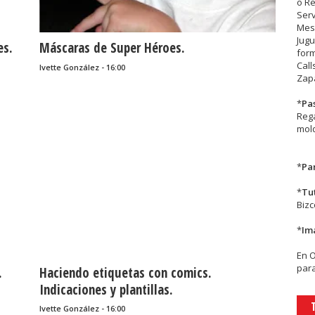
o R
Serv
Mesa
Jugu
es.
Máscaras de Super Héroes.
form
Call
Ivette González - 16:00
Zapa
*
Pa
Rega
mold
*
Par
*
Tu
Biz
*
Im
En
para
.
Haciendo etiquetas con comics.
Indicaciones y plantillas.
Ivette González - 16:00