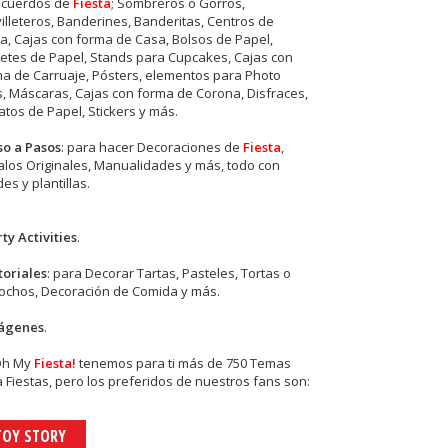
ecuerdos de
Fiesta
; Sombreros o Gorros,
illeteros, Banderines, Banderitas, Centros de
, Cajas con forma de Casa, Bolsos de Papel,
etes de Papel, Stands para Cupcakes, Cajas con
a de Carruaje, Pósters, elementos para Photo
s, Máscaras, Cajas con forma de Corona, Disfraces,
tos de Papel, Stickers y más.
so a Pasos
: para hacer Decoraciones de
Fiesta
,
los Originales, Manualidades y más, todo con
es y plantillas.
ty Activities
.
toriales
: para Decorar Tartas, Pasteles, Tortas o
cochos, Decoración de Comida y más.
ágenes
.
Oh My
Fiesta!
tenemos para ti más de 750 Temas
 Fiestas, pero los preferidos de nuestros fans son:
TOY STORY