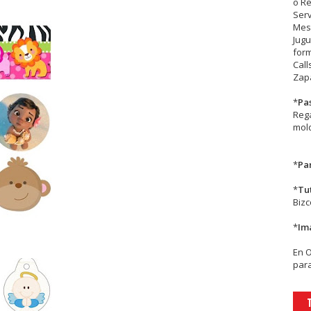
o R
Serv
Mesa
Jugu
form
Call
Zapa
*
Pa
Rega
mold
*
Par
*
Tu
Biz
*
Im
En
para