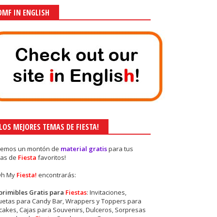
OMF IN ENGLISH
¡LOS MEJORES TEMAS DE FIESTA!
nemos un montón de
material gratis
para tus
as de
Fiesta
favoritos!
Oh My
Fiesta!
encontrarás:
primibles Gratis para
Fiestas
: Invitaciones,
quetas para Candy Bar, Wrappers y Toppers para
akes, Cajas para Souvenirs, Dulceros, Sorpresas