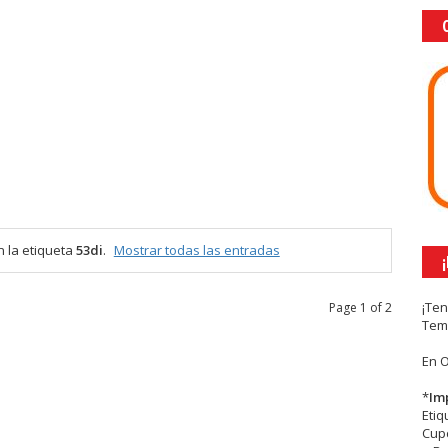
 la etiqueta
53di
.
Mostrar todas las entradas
¡Te
Page 1 of 2
Tem
En 
*
Im
Eti
Cupc