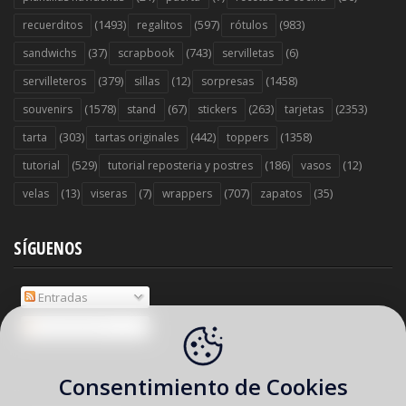
(1493)
(597)
(983)
recuerditos
regalitos
rótulos
(37)
(743)
(6)
sandwichs
scrapbook
servilletas
(379)
(12)
(1458)
servilleteros
sillas
sorpresas
(1578)
(67)
(263)
(2353)
souvenirs
stand
stickers
tarjetas
(303)
(442)
(1358)
tarta
tartas originales
toppers
(529)
(186)
(12)
tutorial
tutorial reposteria y postres
vasos
(13)
(7)
(707)
(35)
velas
viseras
wrappers
zapatos
SÍGUENOS
Entradas
Comentarios
Consentimiento de Cookies