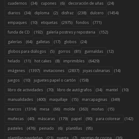
(34)
(6)
(24)
cuadernos
cupones
decoración de uñas
(34)
(2)
(238)
(1454)
diarios
diploma
disfraz
dulcero
(10)
(2975)
(771)
empaques
etiquetas
fondos
(192)
(152)
funda de CD
galería postres y reposteria
(64)
(17)
(24)
galerías
galletas
globos
(5)
(81)
(12)
globos para diálogos
gorros
guirnaldas
(11)
(8)
(6429)
helado
hot cakes
imprimibles
(1397)
(2837)
(14)
imágenes
invitaciones
joyas culinarias
(10)
(158)
juegos
juguetes papel o cartón
(70)
(34)
(10)
libro de actividades
libro de autógrafos
mantel
(400)
(15)
(349)
manualidades
maquillaje
marcapaginas
(1314)
(66)
(363)
(15)
marcos
mesa
molde
moñas
(40)
(179)
(90)
(142)
muñecas
máscaras
papel
para colorear
(476)
(6)
(95)
pasteles
peinado
plantillas
(21)
(7)
(36)
plantillas navideñas
puerta
recetas de cocina