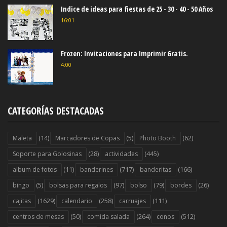
Indice de ideas para fiestas de 25 - 30 - 40 - 50 Años
16:01
Frozen: Invitaciones para Imprimir Gratis.
4:00
CATEGORÍAS DESTACADAS
(14)
(5)
(62)
Maleta
Marcadores de Copas
Photo Booth
(28)
(445)
Soporte para Golosinas
actividades
(11)
(717)
(166)
album de fotos
banderines
banderitas
(5)
(97)
(79)
(26)
bingo
bolsas para regalos
bolso
bordes
(1629)
(258)
(111)
cajitas
calendario
carruajes
(50)
(264)
(512)
centros de mesas
comida salada
conos