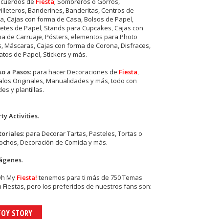
ecuerdos de
Fiesta
; Sombreros o Gorros,
illeteros, Banderines, Banderitas, Centros de
, Cajas con forma de Casa, Bolsos de Papel,
etes de Papel, Stands para Cupcakes, Cajas con
a de Carruaje, Pósters, elementos para Photo
s, Máscaras, Cajas con forma de Corona, Disfraces,
tos de Papel, Stickers y más.
so a Pasos
: para hacer Decoraciones de
Fiesta
,
los Originales, Manualidades y más, todo con
es y plantillas.
ty Activities
.
toriales
: para Decorar Tartas, Pasteles, Tortas o
cochos, Decoración de Comida y más.
ágenes
.
Oh My
Fiesta!
tenemos para ti más de 750 Temas
 Fiestas, pero los preferidos de nuestros fans son:
TOY STORY