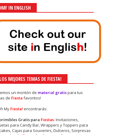
OMF IN ENGLISH
¡LOS MEJORES TEMAS DE FIESTA!
nemos un montón de
material gratis
para tus
as de
Fiesta
favoritos!
Oh My
Fiesta!
encontrarás:
primibles Gratis para
Fiestas
: Invitaciones,
quetas para Candy Bar, Wrappers y Toppers para
akes, Cajas para Souvenirs, Dulceros, Sorpresas