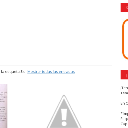
la etiqueta
3r
.
Mostrar todas las entradas
¡Te
Tem
En 
*
Im
Eti
Cupc