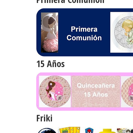
15 Años
Friki