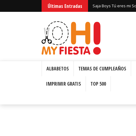
Huntrix Guerreras Kpop
Últimas Entradas
Saja Boys Tú eres mi S
Bizcochos o Cakes para 
ALBABETOS
TEMAS DE CUMPLEAÑOS
IMPRIMIR GRATIS
TOP 500