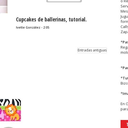
o R
Serv
Mesa
Jugu
Cupcakes de ballerinas, tutorial.
form
Call
Ivette González - 2:05
Zapa
*
Pa
Rega
Entradas antiguas
mold
*
Par
*
Tu
Biz
*
Im
En
para