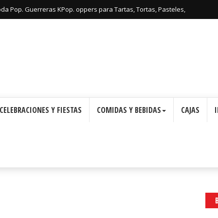
: Cajas con Forma de Corona para Imprimir Gratis.
oda Pop. Guerreras KPop. oppers para Tartas, Tortas, Pasteles,
Imprimir Gratis.
CELEBRACIONES Y FIESTAS
COMIDAS Y BEBIDAS
CAJAS