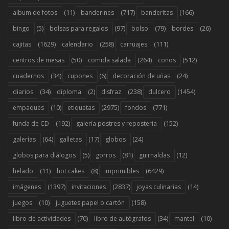
(11)
(717)
(166)
album de fotos
banderines
banderitas
(5)
(97)
(79)
(26)
bingo
bolsas para regalos
bolso
bordes
(1629)
(258)
(111)
cajitas
calendario
carruajes
(50)
(264)
(512)
centros de mesas
comida salada
conos
(34)
(6)
(24)
cuadernos
cupones
decoración de uñas
(34)
(2)
(238)
(1454)
diarios
diploma
disfraz
dulcero
(10)
(2975)
(771)
empaques
etiquetas
fondos
(192)
(152)
funda de CD
galería postres y reposteria
(64)
(17)
(24)
galerías
galletas
globos
(5)
(81)
(12)
globos para diálogos
gorros
guirnaldas
(11)
(8)
(6429)
helado
hot cakes
imprimibles
(1397)
(2837)
(14)
imágenes
invitaciones
joyas culinarias
(10)
(158)
juegos
juguetes papel o cartón
(70)
(34)
(10)
libro de actividades
libro de autógrafos
mantel