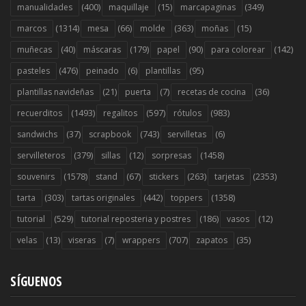
(400)
(15)
(349)
manualidades
maquillaje
marcapaginas
(1314)
(66)
(363)
(15)
marcos
mesa
molde
moñas
(40)
(179)
(90)
(142)
muñecas
máscaras
papel
para colorear
(476)
(6)
(95)
pasteles
peinado
plantillas
(21)
(7)
(36)
plantillas navideñas
puerta
recetas de cocina
(1493)
(597)
(983)
recuerditos
regalitos
rótulos
(37)
(743)
(6)
sandwichs
scrapbook
servilletas
(379)
(12)
(1458)
servilleteros
sillas
sorpresas
(1578)
(67)
(263)
(2353)
souvenirs
stand
stickers
tarjetas
(303)
(442)
(1358)
tarta
tartas originales
toppers
(529)
(186)
(12)
tutorial
tutorial reposteria y postres
vasos
(13)
(7)
(707)
(35)
velas
viseras
wrappers
zapatos
SÍGUENOS