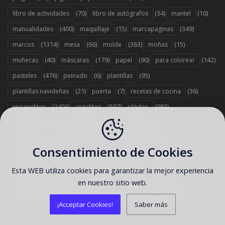
(70)
(34)
(10)
libro de actividades
libro de autógrafos
mantel
(400)
(15)
(349)
manualidades
maquillaje
marcapaginas
(1314)
(66)
(363)
(15)
marcos
mesa
molde
moñas
(40)
(179)
(90)
(142)
muñecas
máscaras
papel
para colorear
(476)
(6)
(95)
pasteles
peinado
plantillas
(21)
(7)
(36)
plantillas navideñas
puerta
recetas de cocina
(1493)
(597)
(983)
recuerditos
regalitos
rótulos
(37)
(743)
(6)
sandwichs
scrapbook
servilletas
(379)
(12)
(1458)
servilleteros
sillas
sorpresas
Consentimiento de Cookies
(1578)
(67)
(263)
(2353)
souvenirs
stand
stickers
tarjetas
(303)
(442)
(1358)
tarta
tartas originales
toppers
Esta WEB utiliza cookies para garantizar la mejor experiencia
en nuestro sitio web.
(529)
(186)
(12)
tutorial
tutorial reposteria y postres
vasos
(13)
(7)
(707)
(35)
velas
viseras
wrappers
zapatos
¡Acceptar Cookies!
Saber más