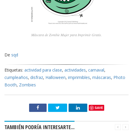
Máscara de Zombie Mujer para Imprimir Gratis.
De
sqd
Etiquetas:
actividad para clase
,
actividades
,
carnaval
,
cumpleaños
,
disfraz
,
Halloween
,
imprimibles
,
máscaras
,
Photo
Booth
,
Zombies
SAVE
TAMBIÉN PODRÍA INTERESARTE...