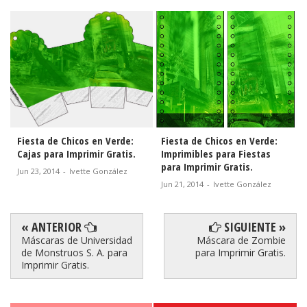
:
Fiesta de Chicos en Verde:
Fiesta de Chicos en Verde:
s.
Imprimibles para Fiestas
Etiquetas para Candy Bar
para Imprimir Gratis.
para Imprimir Gratis.
Jun 21, 2014
-
Ivette González
Jun 09, 2014
-
Ivette González
« ANTERIOR
SIGUIENTE »
Máscaras de Universidad
Máscara de Zombie
de Monstruos S. A. para
para Imprimir Gratis.
Imprimir Gratis.