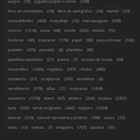
(10)
(158)
juegos
juguetes papel o cartón
(70)
(34)
(10)
libro de actividades
libro de autógrafos
mantel
(400)
(15)
(349)
manualidades
maquillaje
marcapaginas
(1314)
(66)
(363)
(15)
marcos
mesa
molde
moñas
(40)
(179)
(90)
(142)
muñecas
máscaras
papel
para colorear
(476)
(6)
(95)
pasteles
peinado
plantillas
(21)
(7)
(36)
plantillas navideñas
puerta
recetas de cocina
(1493)
(597)
(983)
recuerditos
regalitos
rótulos
(37)
(743)
(6)
sandwichs
scrapbook
servilletas
(379)
(12)
(1458)
servilleteros
sillas
sorpresas
(1578)
(67)
(263)
(2353)
souvenirs
stand
stickers
tarjetas
(303)
(442)
(1358)
tarta
tartas originales
toppers
(529)
(186)
(12)
tutorial
tutorial reposteria y postres
vasos
(13)
(7)
(707)
(35)
velas
viseras
wrappers
zapatos