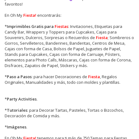
favoritos!
En Oh My
Fiesta!
encontrarás:
*
Imprimibles Gratis para
Fiestas
: Invitaciones, Etiquetas para
Candy Bar, Wrappers y Toppers para Cupcakes, Cajas para
Souvenirs, Dulceros, Sorpresas o Recuerdos de
Fiesta
; Sombreros o
Gorros, Servilleteros, Banderines, Banderitas, Centros de Mesa,
Cajas con forma de Casa, Bolsos de Papel, Juguetes de Papel,
Stands para Cupcakes, Cajas con forma de Carruaje, Pósters,
elementos para Photo Calls, Máscaras, Cajas con forma de Corona,
Disfraces, Zapatos de Papel, Stickers y más.
*
Paso a Pasos
: para hacer Decoraciones de
Fiesta
, Regalos
Originales, Manualidades y más, todo con moldes y plantillas.
*
Party Activities
.
*
Tutoriales
: para Decorar Tartas, Pasteles, Tortas o Bizcochos,
Decoración de Comida y más.
*
Imágenes
.
En
Oh My
Fiesta!
tenemos para ti más de 750 Temas para Fiestas,