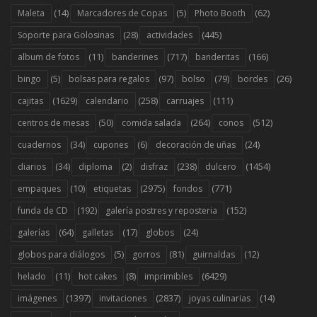
(14)
(5)
(62)
Maleta
Marcadores de Copas
Photo Booth
(28)
(445)
Soporte para Golosinas
actividades
(11)
(717)
(166)
album de fotos
banderines
banderitas
(5)
(97)
(79)
(26)
bingo
bolsas para regalos
bolso
bordes
(1629)
(258)
(111)
cajitas
calendario
carruajes
(50)
(264)
(512)
centros de mesas
comida salada
conos
(34)
(6)
(24)
cuadernos
cupones
decoración de uñas
(34)
(2)
(238)
(1454)
diarios
diploma
disfraz
dulcero
(10)
(2975)
(771)
empaques
etiquetas
fondos
(192)
(152)
funda de CD
galería postres y reposteria
(64)
(17)
(24)
galerías
galletas
globos
(5)
(81)
(12)
globos para diálogos
gorros
guirnaldas
(11)
(8)
(6429)
helado
hot cakes
imprimibles
(1397)
(2837)
(14)
imágenes
invitaciones
joyas culinarias