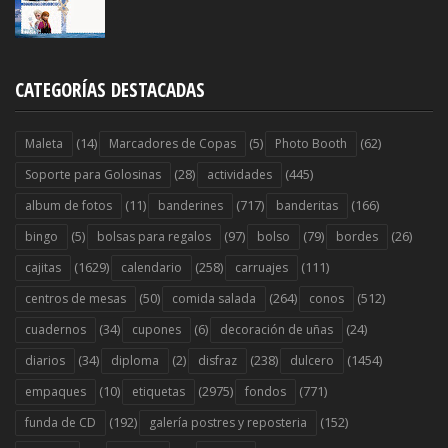
CATEGORÍAS DESTACADAS
(14)
(5)
(62)
Maleta
Marcadores de Copas
Photo Booth
(28)
(445)
Soporte para Golosinas
actividades
(11)
(717)
(166)
album de fotos
banderines
banderitas
(5)
(97)
(79)
(26)
bingo
bolsas para regalos
bolso
bordes
(1629)
(258)
(111)
cajitas
calendario
carruajes
(50)
(264)
(512)
centros de mesas
comida salada
conos
(34)
(6)
(24)
cuadernos
cupones
decoración de uñas
(34)
(2)
(238)
(1454)
diarios
diploma
disfraz
dulcero
(10)
(2975)
(771)
empaques
etiquetas
fondos
(192)
(152)
funda de CD
galería postres y reposteria