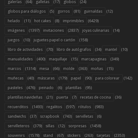
(64)
(17)
(24)
galerías
galletas
globos
(5)
(81)
(12)
globos para diálogos
gorros
guirnaldas
(11)
(8)
(6429)
helado
hot cakes
imprimibles
(1397)
(2837)
(14)
imágenes
invitaciones
joyas culinarias
(10)
(158)
juegos
juguetes papel o cartón
(70)
(34)
(10)
libro de actividades
libro de autógrafos
mantel
(400)
(15)
(349)
manualidades
maquillaje
marcapaginas
(1314)
(66)
(363)
(15)
marcos
mesa
molde
moñas
(40)
(179)
(90)
(142)
muñecas
máscaras
papel
para colorear
(476)
(6)
(95)
pasteles
peinado
plantillas
(21)
(7)
(36)
plantillas navideñas
puerta
recetas de cocina
(1493)
(597)
(983)
recuerditos
regalitos
rótulos
(37)
(743)
(6)
sandwichs
scrapbook
servilletas
(379)
(12)
(1458)
servilleteros
sillas
sorpresas
(1578)
(67)
(263)
(2353)
souvenirs
stand
stickers
tarjetas