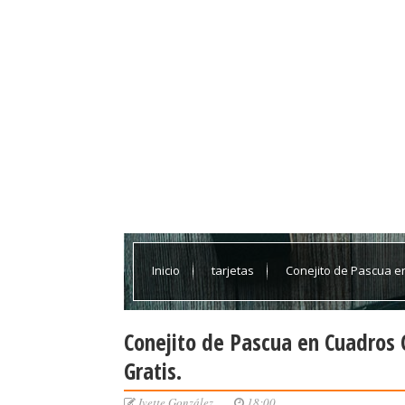
Inicio
tarjetas
Conejito de Pascua en
Conejito de Pascua en Cuadros C
Gratis.
Ivette González
18:00