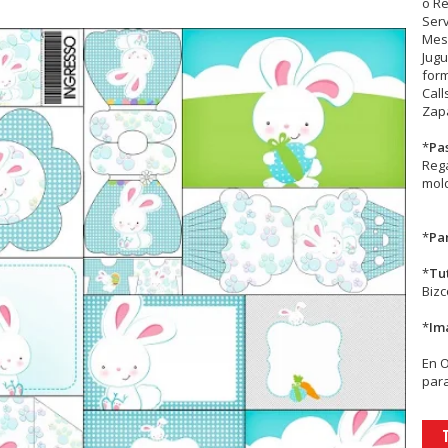
o R
Serv
Mesa
Jugu
form
Call
Zapa
*
Pa
Rega
mold
*
Par
*
Tu
Biz
*
Im
En
para