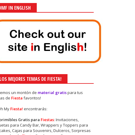
OMF IN ENGLISH
¡LOS MEJORES TEMAS DE FIESTA!
nemos un montón de
material gratis
para tus
as de
Fiesta
favoritos!
Oh My
Fiesta!
encontrarás:
primibles Gratis para
Fiestas
: Invitaciones,
quetas para Candy Bar, Wrappers y Toppers para
akes, Cajas para Souvenirs, Dulceros, Sorpresas