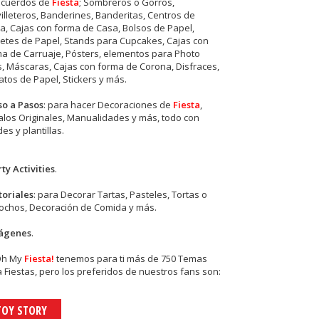
ecuerdos de
Fiesta
; Sombreros o Gorros,
illeteros, Banderines, Banderitas, Centros de
, Cajas con forma de Casa, Bolsos de Papel,
etes de Papel, Stands para Cupcakes, Cajas con
a de Carruaje, Pósters, elementos para Photo
s, Máscaras, Cajas con forma de Corona, Disfraces,
tos de Papel, Stickers y más.
so a Pasos
: para hacer Decoraciones de
Fiesta
,
los Originales, Manualidades y más, todo con
es y plantillas.
ty Activities
.
toriales
: para Decorar Tartas, Pasteles, Tortas o
cochos, Decoración de Comida y más.
ágenes
.
Oh My
Fiesta!
tenemos para ti más de 750 Temas
 Fiestas, pero los preferidos de nuestros fans son:
TOY STORY