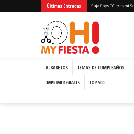
Huntrix Guerreras Kpop
Últimas Entradas
Saja Boys Tú eres mi S
Bizcochos o Cakes para 
ALBABETOS
TEMAS DE CUMPLEAÑOS
IMPRIMIR GRATIS
TOP 500