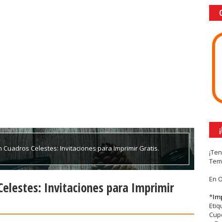
 Cuadros Celestes: Invitaciones para Imprimir Gratis.
¡Te
Tem
En 
elestes: Invitaciones para Imprimir
*
Im
Eti
Cupc