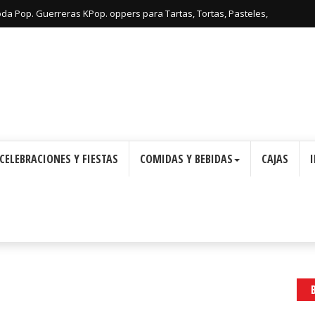
: Cajas con Forma de Corona para Imprimir Gratis.
oda Pop. Guerreras KPop. oppers para Tartas, Tortas, Pasteles,
Imprimir Gratis.
CELEBRACIONES Y FIESTAS
COMIDAS Y BEBIDAS
CAJAS