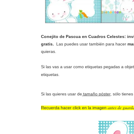
Conejito de Pascua en Cuadros Celestes: invi
gratis.
L
as puedes usar también para hacer
mar
quieras.
Si las vas a usar como etiquetas pegadas a objet
etiquetas.
Si las quieres usar de
tamaño póster
, sólo tiene
antes de guard
Recuerda hacer click en la imagen