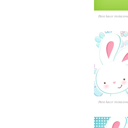
Para hacer invitacione
Para hacer invitacione