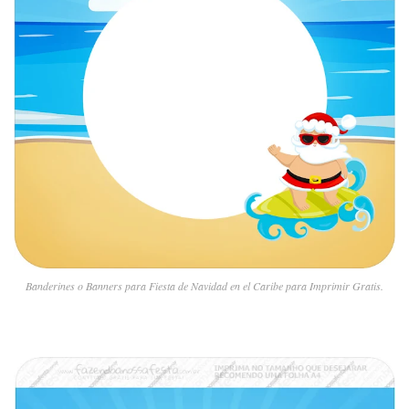
Banderines o Banners para Fiesta de Navidad en el Caribe para Imprimir Gratis.