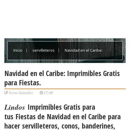
Inicio
servilleteros
Navidad en el Caribe:
Imprimibles Gratis para Fiestas.
Navidad en el Caribe: Imprimibles Gratis
para Fiestas.
Ivette González
17:00
Lindos
Imprimibles Gratis
para
tus
Fiestas de Navidad en el Caribe
para
hacer
servilleteros
,
conos
,
banderines,