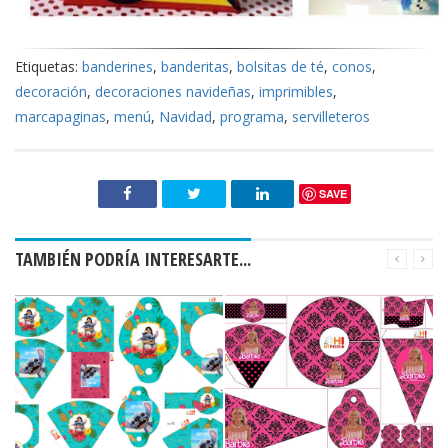
Etiquetas:
banderines
,
banderitas
,
bolsitas de té
,
conos
,
decoración
,
decoraciones navideñas
,
imprimibles
,
marcapaginas
,
menú
,
Navidad
,
programa
,
servilleteros
SAVE
TAMBIÉN PODRÍA INTERESARTE...