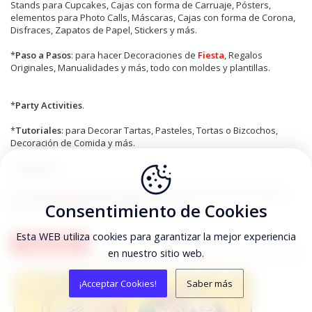
Stands para Cupcakes, Cajas con forma de Carruaje, Pósters,
elementos para Photo Calls, Máscaras, Cajas con forma de Corona,
Disfraces, Zapatos de Papel, Stickers y más.
*
Paso a Pasos
: para hacer Decoraciones de
Fiesta
, Regalos
Originales, Manualidades y más, todo con moldes y plantillas.
*
Party Activities
.
*
Tutoriales
: para Decorar Tartas, Pasteles, Tortas o Bizcochos,
Decoración de Comida y más.
*
Imágenes
.
En
Oh My
Fiesta!
tenemos para ti más de 750 Temas para Fiestas,
pero los preferidos de nuestros fans son:
Consentimiento de Cookies
Esta WEB utiliza cookies para garantizar la mejor experiencia
TOY STORY
en nuestro sitio web.
¡Acceptar Cookies!
Saber más