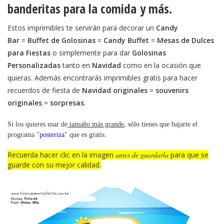
banderitas para la comida
y más.
Estos imprimibles te servirán para decorar un
Candy
Bar
=
Buffet de Golosinas
=
Candy Buffet
=
Mesas de Dulces
para Fiestas
o simplemente para dar
Golosinas
Personalizadas
tanto en
Navidad
como en la ocasión que
quieras. Además encontrarás imprimibles gratis para hacer
recuerdos de fiesta de
Navidad originales
=
souvenirs
originales
=
sorpresas
.
Si los quieres usar de
tamaño más grande
, sólo tienes que bajarte el
programa "
posteriza
" que es gratis.
Recuerda hacer clic en la imagen
antes de guardarla
para que se
guarde con su mejor calidad.