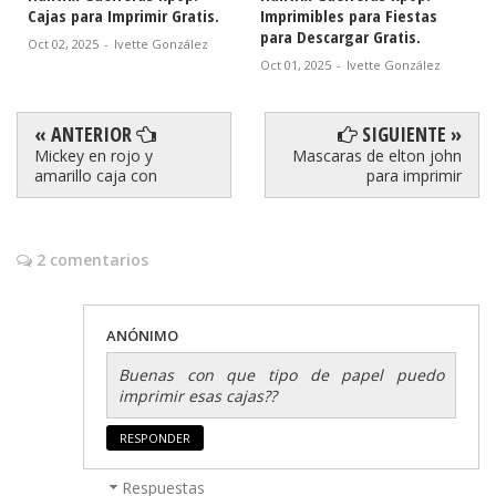
Cajas para Imprimir Gratis.
Imprimibles para Fiestas
Caj
para Descargar Gratis.
Oct 02, 2025
-
Ivette González
Sept
Oct 01, 2025
-
Ivette González
« ANTERIOR
SIGUIENTE »
Mickey en rojo y
Mascaras de elton john
amarillo caja con
para imprimir
2 comentarios
ANÓNIMO
Buenas con que tipo de papel puedo
imprimir esas cajas??
RESPONDER
Respuestas