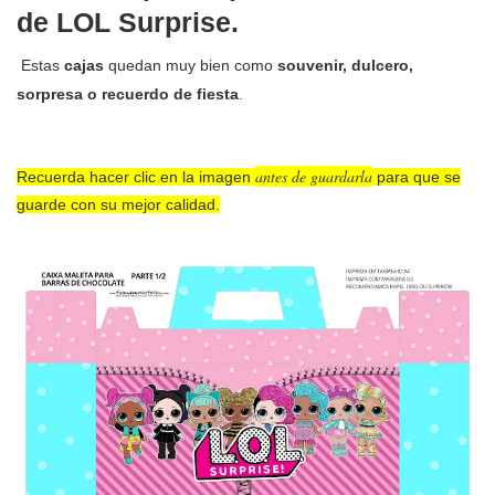
de
LOL Surprise.
Estas
cajas
quedan muy bien como
souvenir, dulcero,
sorpresa o recuerdo de fiesta
.
antes de guardarla
Recuerda hacer clic en la imagen
para que se
guarde con su mejor calidad.