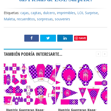
Etiquetas:
cajas
,
cajitas
,
dulcero
,
imprimibles
,
LOL Surprise
,
Maleta
,
recuerditos
,
sorpresas
,
souvenirs
SAVE
TAMBIÉN PODRÍA INTERESARTE...
Huntrix Guerreras Kpop:
Huntrix Guerreras Kpop:
Lilo