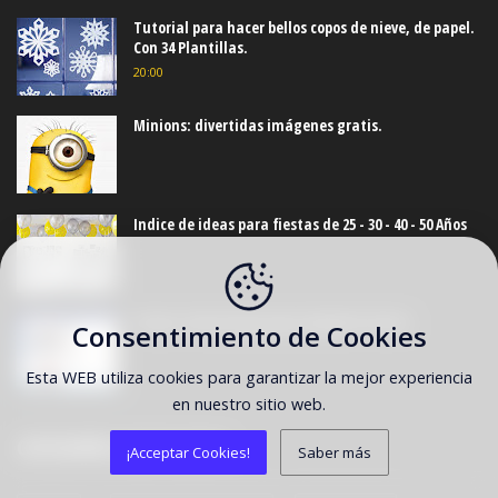
Tutorial para hacer bellos copos de nieve, de papel.
Con 34 Plantillas.
20:00
Minions: divertidas imágenes gratis.
Indice de ideas para fiestas de 25 - 30 - 40 - 50 Años
Frozen: Invitaciones para Imprimir Gratis.
Consentimiento de Cookies
Esta WEB utiliza cookies para garantizar la mejor experiencia
en nuestro sitio web.
CATEGORÍAS DESTACADAS
¡Acceptar Cookies!
Saber más