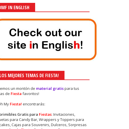
OMF IN ENGLISH
¡LOS MEJORES TEMAS DE FIESTA!
nemos un montón de
material gratis
para tus
as de
Fiesta
favoritos!
Oh My
Fiesta!
encontrarás:
primibles Gratis para
Fiestas
: Invitaciones,
quetas para Candy Bar, Wrappers y Toppers para
akes, Cajas para Souvenirs, Dulceros, Sorpresas