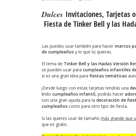
Dulces
Invitaciones, Tarjetas 
Fiesta de
Tinker Bell y las Had
L
as puedes usar también para hacer
marcos pa
de cumpleaños
y lo que tú quieras.
El tema
de
Tinker Bell y las Hadas Versión R
se pueden usar para
cumpleaños infantiles d
sí es una gran idea para
fiestas temáticas
aunq
¡Desde luego con estas tarjetas tendrás una
de
lindo
cumpleaños infantil,
podrás hacer
ador
son una gran ayuda para la
decoración de fies
cumpleaños
como para otro tipo de fiesta.
Si las quieres usar de tamaño
más grande que u
que es gratis.