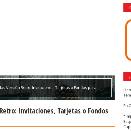
adas Versión Retro: Invitaciones, Tarjetas o Fondos para
¡Te
Tem
En 
 Retro: Invitaciones, Tarjetas o Fondos
*
Im
Eti
Cupc