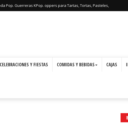
oda Pop. Guerreras KPop. oppers para Tartas, Tortas, Pasteles,
Imprimir Gratis.
CELEBRACIONES Y FIESTAS
COMIDAS Y BEBIDAS
CAJAS