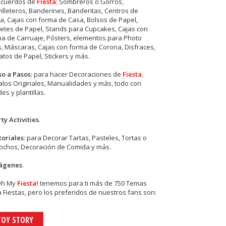
ecuerdos de
Fiesta
; Sombreros o Gorros,
illeteros, Banderines, Banderitas, Centros de
, Cajas con forma de Casa, Bolsos de Papel,
etes de Papel, Stands para Cupcakes, Cajas con
a de Carruaje, Pósters, elementos para Photo
s, Máscaras, Cajas con forma de Corona, Disfraces,
tos de Papel, Stickers y más.
so a Pasos
: para hacer Decoraciones de
Fiesta
,
los Originales, Manualidades y más, todo con
es y plantillas.
ty Activities
.
toriales
: para Decorar Tartas, Pasteles, Tortas o
cochos, Decoración de Comida y más.
ágenes
.
Oh My
Fiesta!
tenemos para ti más de 750 Temas
 Fiestas, pero los preferidos de nuestros fans son:
TOY STORY