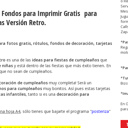
o R
Serv
o Fondos para Imprimir Gratis
para
Mesa
Jugu
as Versión Retro
.
form
Call
Zapa
*
Pa
ra fotos gratis, rótulos, fondos de decoración, tarjetas
Rega
mold
etro
es una de las
ideas para fiestas de cumpleaños
que
e niñas
y está dentro de las fiestas que más éxito tienen
.
En
*
Par
ue no sean de cumpleaños.
*
Tu
coración de cumpleaños
muy completa! Será un
Biz
nos para cumpleaños
muy bonitos. Así pues estas tarjetas
*
Im
tas infantiles
, tanto si es una
decoración para
En
para
na hoja A4
, sólo tienes que bajarte el programa "
posteriza
"