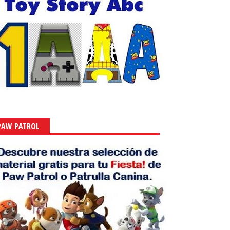
 2025
-
Ivette González
Sept 21, 2025
-
Ivette González
PAW PATROL