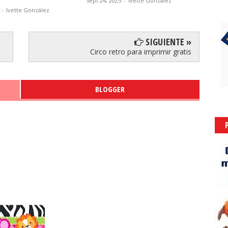
Sept 24, 2025
-
Ivette González
-
Ivette González
Sept 23,
SIGUIENTE »
Circo retro para imprimir gratis
BLOGGER