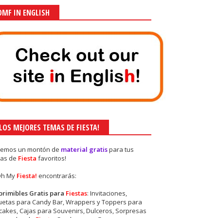
OMF IN ENGLISH
¡LOS MEJORES TEMAS DE FIESTA!
nemos un montón de
material gratis
para tus
as de
Fiesta
favoritos!
Oh My
Fiesta!
encontrarás:
primibles Gratis para
Fiestas
: Invitaciones,
quetas para Candy Bar, Wrappers y Toppers para
akes, Cajas para Souvenirs, Dulceros, Sorpresas