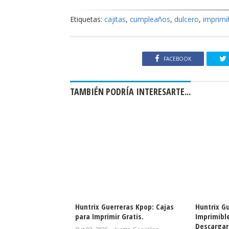
Etiquetas:
cajitas
,
cumpleaños
,
dulcero
,
imprimi
FACEBOOK
TAMBIÉN PODRÍA INTERESARTE...
eras Kpop: Cajas
Huntrix Guerreras Kpop: Cajas
Huntrix G
 Corona para
para Imprimir Gratis.
Imprimibl
is.
Descargar 