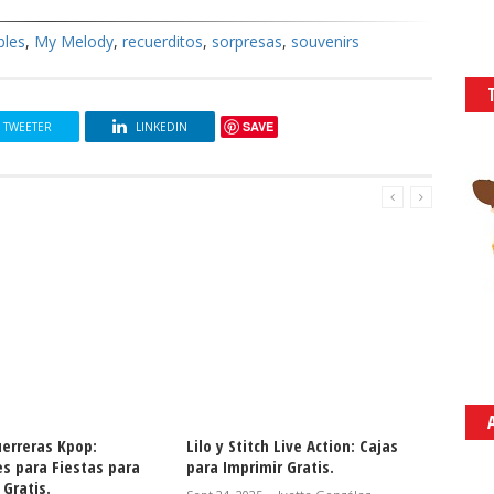
bles
,
My Melody
,
recuerditos
,
sorpresas
,
souvenirs
SAVE
TWEETER
LINKEDIN
uerreras Kpop:
Lilo y Stitch Live Action: Cajas
Lilo y 
es para Fiestas para
para Imprimir Gratis.
Imprim
Gratis.
Descar