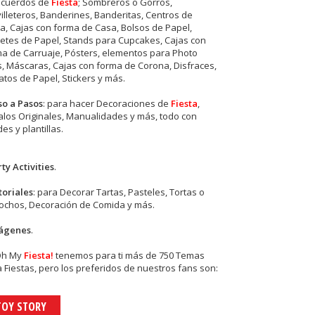
ecuerdos de
Fiesta
; Sombreros o Gorros,
illeteros, Banderines, Banderitas, Centros de
, Cajas con forma de Casa, Bolsos de Papel,
etes de Papel, Stands para Cupcakes, Cajas con
a de Carruaje, Pósters, elementos para Photo
s, Máscaras, Cajas con forma de Corona, Disfraces,
tos de Papel, Stickers y más.
so a Pasos
: para hacer Decoraciones de
Fiesta
,
los Originales, Manualidades y más, todo con
es y plantillas.
ty Activities
.
toriales
: para Decorar Tartas, Pasteles, Tortas o
cochos, Decoración de Comida y más.
ágenes
.
Oh My
Fiesta!
tenemos para ti más de 750 Temas
 Fiestas, pero los preferidos de nuestros fans son:
TOY STORY