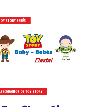
TOY STORY BEBÉS
ABECEDARIOS DE TOY STORY
Stitch Live Action:
Lilo y Stitch Live Action: Caja con
ibles para Fiestas para
Forma de Casa para Descargar
gar Gratis.
Gratis.