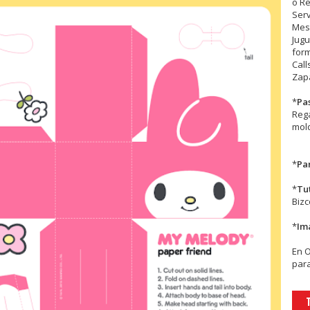
o R
Serv
Mesa
Jugu
form
Call
Zapa
*
Pa
Rega
mold
*
Par
*
Tu
Biz
*
Im
En
para