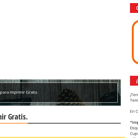
ara Imprimir Gratis.
¡Te
Tem
En 
r Gratis.
*
Im
Eti
Cupc