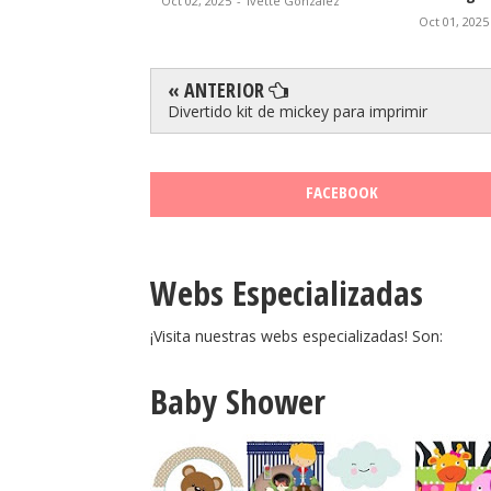
Oct 02, 2025
-
Ivette González
vette González
Oct 01, 2025
« ANTERIOR
Divertido kit de mickey para imprimir
FACEBOOK
Webs Especializadas
¡Visita nuestras webs especializadas! Son:
Baby Shower