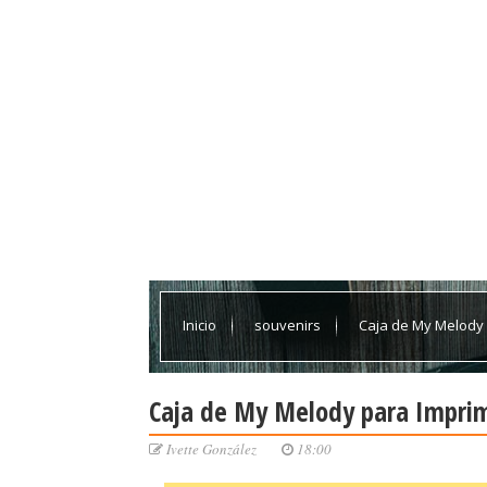
Inicio
souvenirs
Caja de My Melody p
Caja de My Melody para Imprimi
Ivette González
18:00