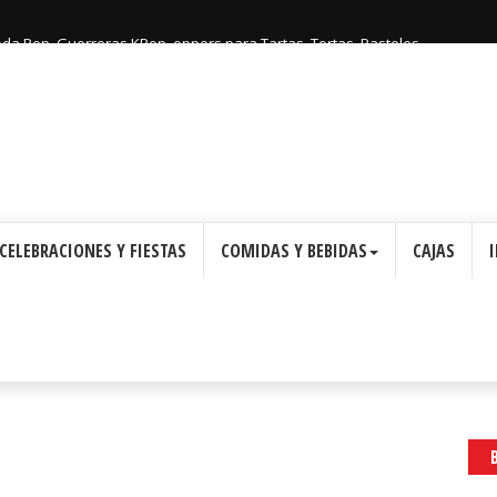
: Cajas con Forma de Corona para Imprimir Gratis.
CELEBRACIONES Y FIESTAS
COMIDAS Y BEBIDAS
CAJAS