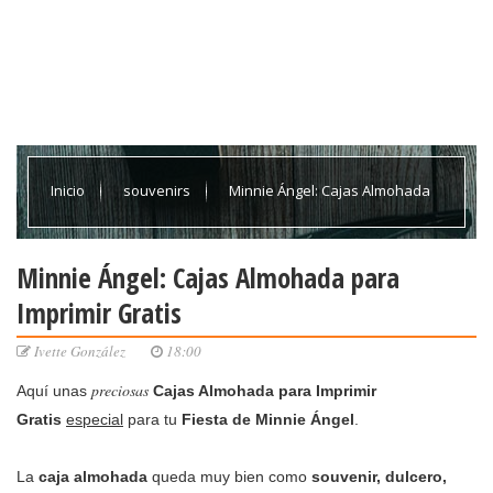
Inicio
souvenirs
Minnie Ángel: Cajas Almohada
para Imprimir Gratis
Minnie Ángel: Cajas Almohada para
Imprimir Gratis
Ivette González
18:00
preciosas
Aquí unas
Cajas Almohada para Imprimir
Gratis
especial
para tu
Fiesta de Minnie Ángel
.
La
caja almohada
queda muy bien como
souvenir, dulcero,