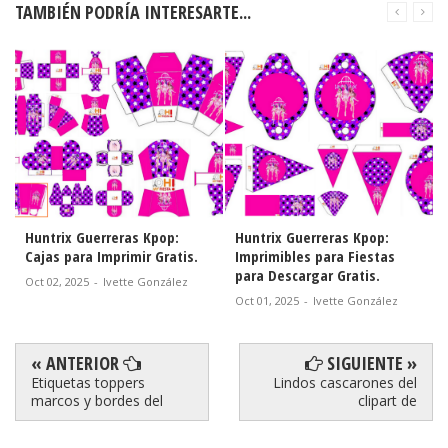
TAMBIÉN PODRÍA INTERESARTE...
Huntrix Guerreras Kpop:
Huntrix Guerreras Kpop:
Lilo 
Cajas para Imprimir Gratis.
Imprimibles para Fiestas
Caja
para Descargar Gratis.
Oct 02, 2025
-
Ivette González
Sept 
Oct 01, 2025
-
Ivette González
« ANTERIOR
SIGUIENTE »
Etiquetas toppers
Lindos cascarones del
marcos y bordes del
clipart de