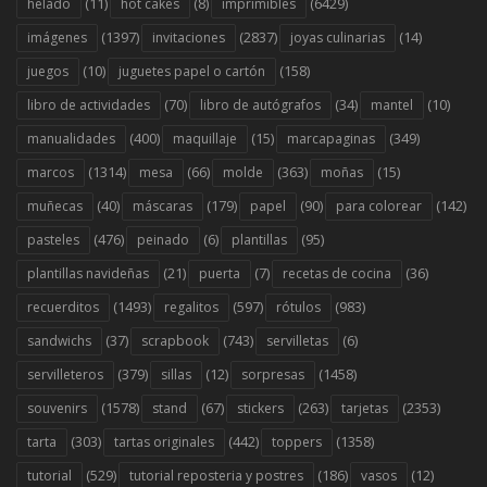
(11)
(8)
(6429)
helado
hot cakes
imprimibles
(1397)
(2837)
(14)
imágenes
invitaciones
joyas culinarias
(10)
(158)
juegos
juguetes papel o cartón
(70)
(34)
(10)
libro de actividades
libro de autógrafos
mantel
(400)
(15)
(349)
manualidades
maquillaje
marcapaginas
(1314)
(66)
(363)
(15)
marcos
mesa
molde
moñas
(40)
(179)
(90)
(142)
muñecas
máscaras
papel
para colorear
(476)
(6)
(95)
pasteles
peinado
plantillas
(21)
(7)
(36)
plantillas navideñas
puerta
recetas de cocina
(1493)
(597)
(983)
recuerditos
regalitos
rótulos
(37)
(743)
(6)
sandwichs
scrapbook
servilletas
(379)
(12)
(1458)
servilleteros
sillas
sorpresas
(1578)
(67)
(263)
(2353)
souvenirs
stand
stickers
tarjetas
(303)
(442)
(1358)
tarta
tartas originales
toppers
(529)
(186)
(12)
tutorial
tutorial reposteria y postres
vasos