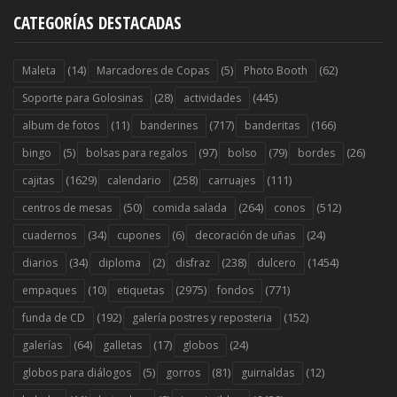
CATEGORÍAS DESTACADAS
(14)
(5)
(62)
Maleta
Marcadores de Copas
Photo Booth
(28)
(445)
Soporte para Golosinas
actividades
(11)
(717)
(166)
album de fotos
banderines
banderitas
(5)
(97)
(79)
(26)
bingo
bolsas para regalos
bolso
bordes
(1629)
(258)
(111)
cajitas
calendario
carruajes
(50)
(264)
(512)
centros de mesas
comida salada
conos
(34)
(6)
(24)
cuadernos
cupones
decoración de uñas
(34)
(2)
(238)
(1454)
diarios
diploma
disfraz
dulcero
(10)
(2975)
(771)
empaques
etiquetas
fondos
(192)
(152)
funda de CD
galería postres y reposteria
(64)
(17)
(24)
galerías
galletas
globos
(5)
(81)
(12)
globos para diálogos
gorros
guirnaldas