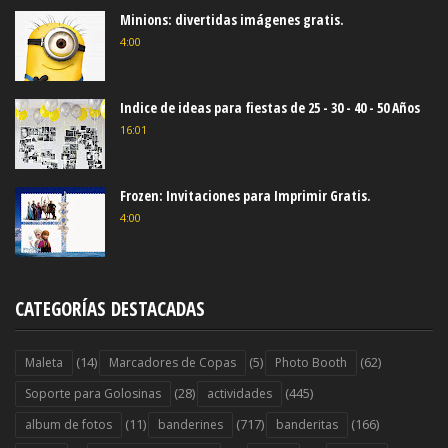
Minions: divertidas imágenes gratis.
4:00
Indice de ideas para fiestas de 25 - 30 - 40 - 50 Años
16:01
Frozen: Invitaciones para Imprimir Gratis.
4:00
CATEGORÍAS DESTACADAS
(14)
(5)
(62)
Maleta
Marcadores de Copas
Photo Booth
(28)
(445)
Soporte para Golosinas
actividades
(11)
(717)
(166)
album de fotos
banderines
banderitas