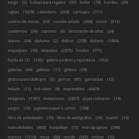
(5)
(97)
(79)
(26)
bingo
bolsas para regalos
bolso
bordes
(1629)
(258)
(111)
cajitas
calendario
carruajes
(50)
(264)
(512)
centros de mesas
comida salada
conos
(34)
(6)
(24)
cuadernos
cupones
decoración de uñas
(34)
(2)
(238)
(1454)
diarios
diploma
disfraz
dulcero
(10)
(2975)
(771)
empaques
etiquetas
fondos
(192)
(152)
funda de CD
galería postres y reposteria
(64)
(17)
(24)
galerías
galletas
globos
(5)
(81)
(12)
globos para diálogos
gorros
guirnaldas
(11)
(8)
(6429)
helado
hot cakes
imprimibles
(1397)
(2837)
(14)
imágenes
invitaciones
joyas culinarias
(10)
(158)
juegos
juguetes papel o cartón
(70)
(34)
(10)
libro de actividades
libro de autógrafos
mantel
(400)
(15)
(349)
manualidades
maquillaje
marcapaginas
(1314)
(66)
(363)
(15)
marcos
mesa
molde
moñas