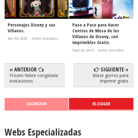
Paso a Paso para Hacer
Villanos de Disney: Bolsas
Centros de Mesa de los
para Souvenires, Dulceros,
Villanos de Disney, con
Recuerdos o Sorpresas para
Imprimibles Gratis.
Imprimir Gratis.
Sept 24, 2015
-
Ivette González
Sept 22, 2015
-
Ivette González
« ANTERIOR
SIGUIENTE »
Frozen fiebre congelada
Blaze gorros para
invitaciones
imprimir gratis
FACEBOOK
BLOGGER
Webs Especializadas