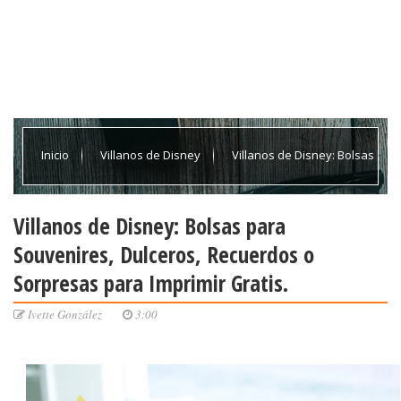
Inicio
Villanos de Disney
Villanos de Disney: Bolsas
para Souvenires, Dulceros, Recuerdos o Sorpresas para Imprimir
Villanos de Disney: Bolsas para
Souvenires, Dulceros, Recuerdos o
Gratis.
Sorpresas para Imprimir Gratis.
Ivette González
3:00