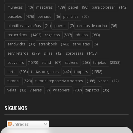
(40)
(179)
(90)
(142)
muñecas
máscaras
papel
para colorear
(476)
(6)
(95)
pasteles
peinado
plantillas
(21)
(7)
(36)
plantillas navideñas
puerta
recetas de cocina
(1493)
(597)
(983)
recuerditos
regalitos
rótulos
(37)
(743)
(6)
sandwichs
scrapbook
servilletas
(379)
(12)
(1458)
servilleteros
sillas
sorpresas
(1578)
(67)
(263)
(2353)
souvenirs
stand
stickers
tarjetas
(303)
(442)
(1358)
tarta
tartas originales
toppers
(529)
(186)
(12)
tutorial
tutorial reposteria y postres
vasos
(13)
(7)
(707)
(35)
velas
viseras
wrappers
zapatos
SÍGUENOS
Entradas