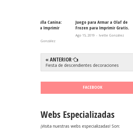
Paw Patrol o Patrulla Canina:
Juego par
Juego de Skye para Imprimir
Frozen par
Gratis.
Ago 15, 2019
Sept 28, 2019
-
Ivette González
« ANTERIOR
Fiesta de descendientes decoraciones
FACEBOOK
Webs Especializadas
¡Visita nuestras webs especializadas! Son: