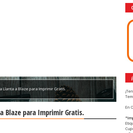
a Llanta a Blaze para Imprimir Gratis.
¡Te
Tem
En 
 a Blaze para Imprimir Gratis.
*
Im
Eti
Cupc