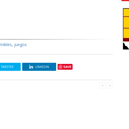
imibles
,
juegos
SAVE
TWEETER
LINKEDIN