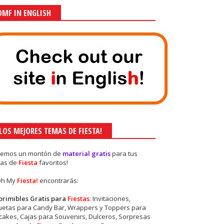
OMF IN ENGLISH
¡LOS MEJORES TEMAS DE FIESTA!
nemos un montón de
material gratis
para tus
as de
Fiesta
favoritos!
Oh My
Fiesta!
encontrarás:
primibles Gratis para
Fiestas
: Invitaciones,
quetas para Candy Bar, Wrappers y Toppers para
akes, Cajas para Souvenirs, Dulceros, Sorpresas