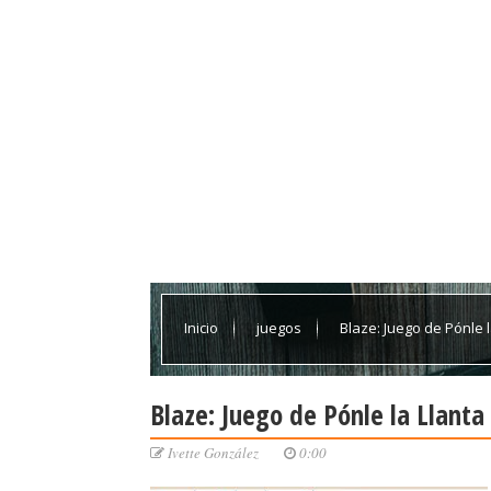
Inicio
juegos
Blaze: Juego de Pónle l
Blaze: Juego de Pónle la Llanta
Ivette González
0:00