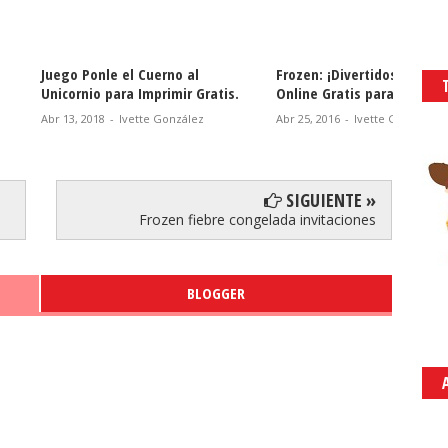
a Armar a Olaf de
Juego Ponle el Cuerno al
Frozen
a Imprimir Gratis.
Unicornio para Imprimir Gratis.
Online
-
Ivette González
Abr 13, 2018
-
Ivette González
Abr 25, 
SIGUIENTE »
Frozen fiebre congelada invitaciones
BLOGGER