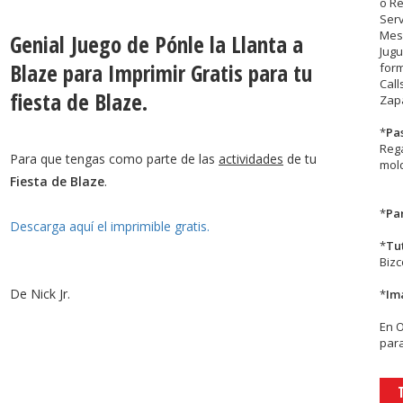
o R
Serv
Mesa
Genial Juego de Pónle la Llanta a
Jugu
Blaze para Imprimir Gratis para tu
form
Call
fiesta de Blaze.
Zapa
*
Pa
Rega
Para que tengas como parte de las
actividades
de tu
mold
Fiesta de Blaze
.
*
Par
Descarga aquí el imprimible gratis.
*
Tu
Biz
De Nick Jr.
*
Im
En
para