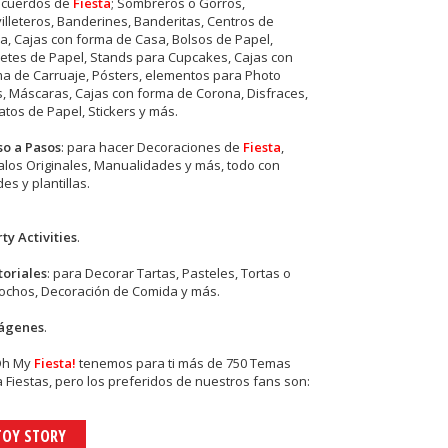
ecuerdos de
Fiesta
; Sombreros o Gorros,
illeteros, Banderines, Banderitas, Centros de
, Cajas con forma de Casa, Bolsos de Papel,
etes de Papel, Stands para Cupcakes, Cajas con
a de Carruaje, Pósters, elementos para Photo
s, Máscaras, Cajas con forma de Corona, Disfraces,
tos de Papel, Stickers y más.
so a Pasos
: para hacer Decoraciones de
Fiesta
,
los Originales, Manualidades y más, todo con
es y plantillas.
ty Activities
.
toriales
: para Decorar Tartas, Pasteles, Tortas o
cochos, Decoración de Comida y más.
ágenes
.
Oh My
Fiesta!
tenemos para ti más de 750 Temas
 Fiestas, pero los preferidos de nuestros fans son:
TOY STORY