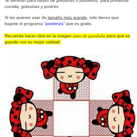
Te servirán
para bases de golosinas o pastelitos, para presentar
comida, golosinas y postres.
Si las quieres usar de
tamaño más grande
, sólo tienes que
bajarte el programa "
posteriza
" que es gratis.
antes de guardarla
Recuerda hacer click en la imagen
para que se
guarde con su mejor calidad.