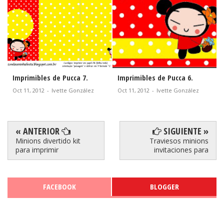
cca 7.
Imprimibles de Pucca 6.
Imprimibles de Pucca 5
 González
Oct 11, 2012
-
Ivette González
Oct 10, 2012
-
Ivette Gonz
« ANTERIOR
SIGUIENTE »
Minions divertido kit
Traviesos minions
para imprimir
invitaciones para
FACEBOOK
BLOGGER