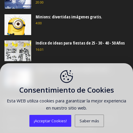
20:00
Minions: divertidas imágenes gratis.
4:00
Indice de ideas para fiestas de 25 - 30 - 40 - 50 Años
16:01
Frozen: Invitaciones para Imprimir Gratis.
4:00
Consentimiento de Cookies
Esta WEB utiliza cookies para garantizar la mejor experiencia
CATEGORÍAS DESTACADAS
en nuestro sitio web.
(14)
(5)
(62)
Maleta
Marcadores de Copas
Photo Booth
¡Acceptar Cookies!
Saber más
(28)
(445)
Soporte para Golosinas
actividades