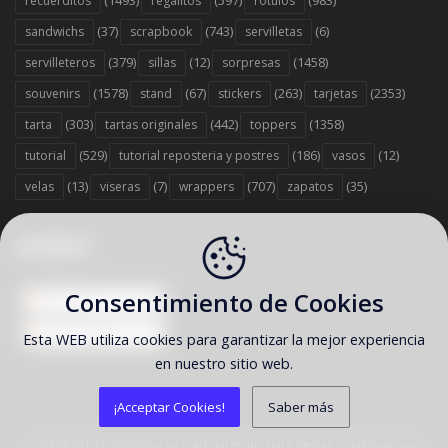
(1493)
(597)
(983)
recuerditos
regalitos
rótulos
(37)
(743)
(6)
sandwichs
scrapbook
servilletas
(379)
(12)
(1458)
servilleteros
sillas
sorpresas
(1578)
(67)
(263)
(2353)
souvenirs
stand
stickers
tarjetas
(303)
(442)
(1358)
tarta
tartas originales
toppers
(529)
(186)
(12)
tutorial
tutorial reposteria y postres
vasos
(13)
(7)
(707)
(35)
velas
viseras
wrappers
zapatos
SÍGUENOS
Consentimiento de Cookies
Entradas
Comentarios
Esta WEB utiliza cookies para garantizar la mejor experiencia
en nuestro sitio web.
¡Acceptar Cookies!
Saber más
COPYRIGHT ©
2026 Ideas y material gratis para fiestas y celebraciones