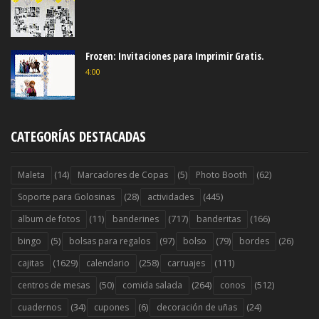
Frozen: Invitaciones para Imprimir Gratis.
4:00
CATEGORÍAS DESTACADAS
(14)
(5)
(62)
Maleta
Marcadores de Copas
Photo Booth
(28)
(445)
Soporte para Golosinas
actividades
(11)
(717)
(166)
album de fotos
banderines
banderitas
(5)
(97)
(79)
(26)
bingo
bolsas para regalos
bolso
bordes
(1629)
(258)
(111)
cajitas
calendario
carruajes
(50)
(264)
(512)
centros de mesas
comida salada
conos
(34)
(6)
(24)
cuadernos
cupones
decoración de uñas