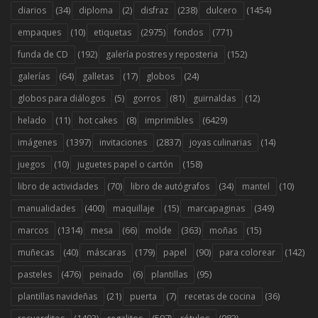
(34)
(2)
(238)
(1454)
diarios
diploma
disfraz
dulcero
(10)
(2975)
(771)
empaques
etiquetas
fondos
(192)
(152)
funda de CD
galería postres y reposteria
(64)
(17)
(24)
galerías
galletas
globos
(5)
(81)
(12)
globos para diálogos
gorros
guirnaldas
(11)
(8)
(6429)
helado
hot cakes
imprimibles
(1397)
(2837)
(14)
imágenes
invitaciones
joyas culinarias
(10)
(158)
juegos
juguetes papel o cartón
(70)
(34)
(10)
libro de actividades
libro de autógrafos
mantel
(400)
(15)
(349)
manualidades
maquillaje
marcapaginas
(1314)
(66)
(363)
(15)
marcos
mesa
molde
moñas
(40)
(179)
(90)
(142)
muñecas
máscaras
papel
para colorear
(476)
(6)
(95)
pasteles
peinado
plantillas
(21)
(7)
(36)
plantillas navideñas
puerta
recetas de cocina