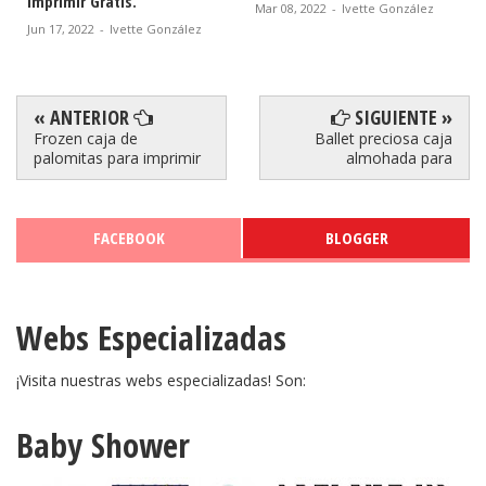
o
Imprimir Gratis.
Mar 08, 2022
-
Ivette González
Jun 17, 2022
-
Ivette González
« ANTERIOR
SIGUIENTE »
Frozen caja de
Ballet preciosa caja
palomitas para imprimir
almohada para
FACEBOOK
BLOGGER
Webs Especializadas
¡Visita nuestras webs especializadas! Son:
Baby Shower