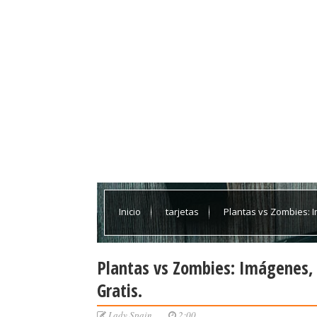
Inicio
tarjetas
Plantas vs Zombies: I
Plantas vs Zombies: Imágenes, 
Gratis.
Lady Spain
2:00