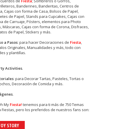
ecuerdos de
Fiesta
; Sombreros o Gorros,
illeteros, Banderines, Banderitas, Centros de
, Cajas con forma de Casa, Bolsos de Papel,
etes de Papel, Stands para Cupcakes, Cajas con
a de Carruaje, Pósters, elementos para Photo
s, Máscaras, Cajas con forma de Corona, Disfraces,
tos de Papel, Stickers y más.
so a Pasos
: para hacer Decoraciones de
Fiesta
,
los Originales, Manualidades y más, todo con
es y plantillas.
ty Activities
.
toriales
: para Decorar Tartas, Pasteles, Tortas o
cochos, Decoración de Comida y más.
ágenes
.
Oh My
Fiesta!
tenemos para ti más de 750 Temas
 Fiestas, pero los preferidos de nuestros fans son:
TOY STORY