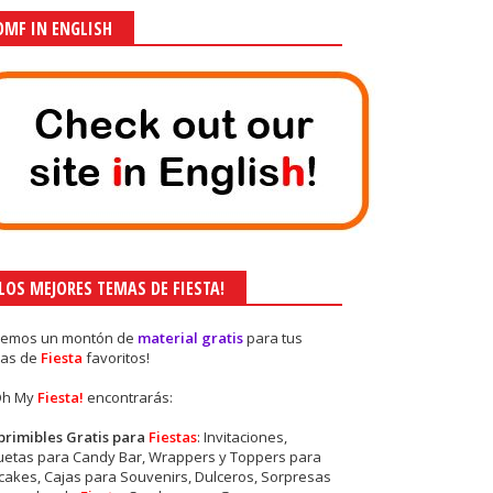
OMF IN ENGLISH
¡LOS MEJORES TEMAS DE FIESTA!
nemos un montón de
material gratis
para tus
as de
Fiesta
favoritos!
Oh My
Fiesta!
encontrarás:
primibles Gratis para
Fiestas
: Invitaciones,
quetas para Candy Bar, Wrappers y Toppers para
akes, Cajas para Souvenirs, Dulceros, Sorpresas