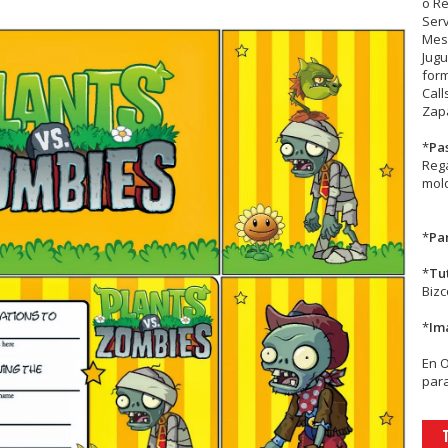
o R
Serv
Mesa
Jugu
form
Call
Zapa
*
Pa
Rega
mold
*
Par
*
Tu
Biz
*
Im
En
para