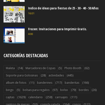
Indice de ideas para fiestas de 25 - 30 - 40 - 50 Años
16:01
Frozen: Invitaciones para Imprimir Gratis.
4:00
CATEGORÍAS DESTACADAS
(14)
(5)
(62)
Maleta
Marcadores de Copas
Photo Booth
(28)
(445)
Soporte para Golosinas
actividades
(11)
(717)
(166)
album de fotos
banderines
banderitas
(5)
(97)
(79)
(26)
bingo
bolsas para regalos
bolso
bordes
(1629)
(258)
(111)
cajitas
calendario
carruajes
(50)
(264)
(512)
centros de mesas
comida salada
conos