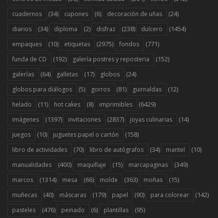
(34)
(6)
(24)
cuadernos
cupones
decoración de uñas
(34)
(2)
(238)
(1454)
diarios
diploma
disfraz
dulcero
(10)
(2975)
(771)
empaques
etiquetas
fondos
(192)
(152)
funda de CD
galería postres y reposteria
(64)
(17)
(24)
galerías
galletas
globos
(5)
(81)
(12)
globos para diálogos
gorros
guirnaldas
(11)
(8)
(6429)
helado
hot cakes
imprimibles
(1397)
(2837)
(14)
imágenes
invitaciones
joyas culinarias
(10)
(158)
juegos
juguetes papel o cartón
(70)
(34)
(10)
libro de actividades
libro de autógrafos
mantel
(400)
(15)
(349)
manualidades
maquillaje
marcapaginas
(1314)
(66)
(363)
(15)
marcos
mesa
molde
moñas
(40)
(179)
(90)
(142)
muñecas
máscaras
papel
para colorear
(476)
(6)
(95)
pasteles
peinado
plantillas