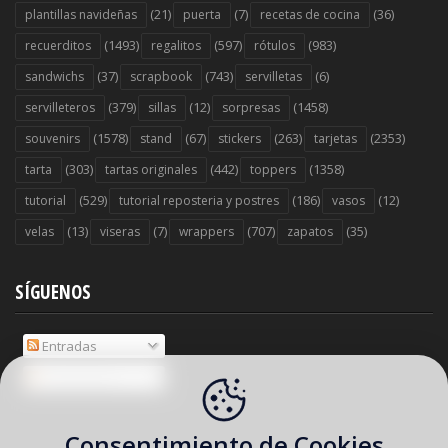
(21)
(7)
(36)
plantillas navideñas
puerta
recetas de cocina
(1493)
(597)
(983)
recuerditos
regalitos
rótulos
(37)
(743)
(6)
sandwichs
scrapbook
servilletas
(379)
(12)
(1458)
servilleteros
sillas
sorpresas
(1578)
(67)
(263)
(2353)
souvenirs
stand
stickers
tarjetas
(303)
(442)
(1358)
tarta
tartas originales
toppers
(529)
(186)
(12)
tutorial
tutorial reposteria y postres
vasos
(13)
(7)
(707)
(35)
velas
viseras
wrappers
zapatos
SÍGUENOS
Entradas
Comentarios
Consentimiento de Cookies