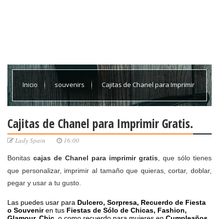
Inicio
souvenirs
Cajitas de Chanel para Imprimir
Gratis.
Cajitas de Chanel para Imprimir Gratis.
Lady Spain
16:00
Bonitas
cajas de Chanel para imprimir
gratis
,
que sólo tienes
que personalizar, imprimir al tamaño que quieras, cortar, doblar,
pegar y usar a tu gusto.
Las puedes usar para
Dulcero, Sorpresa, Recuerdo de Fiesta
o Souvenir
en tus
Fiestas de Sólo de Chicas, Fashion,
Glamour, Chic,
o como
recuerdo para mujeres
en
Cumpleaños