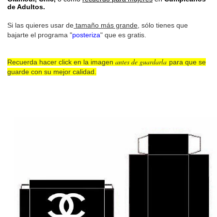
de Adultos.
Si las quieres usar de
tamaño más grande
, sólo tienes que
bajarte el programa "
posteriza
" que es gratis.
antes de guardarla
Recuerda hacer click en la imagen
para que se
guarde con su mejor calidad.