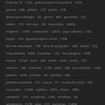
(192)
(152)
funda de CD
galería postres y reposteria
(64)
(17)
(24)
galerías
galletas
globos
(5)
(81)
(12)
globos para diálogos
gorros
guirnaldas
(11)
(8)
(6429)
helado
hot cakes
imprimibles
(1397)
(2837)
(14)
imágenes
invitaciones
joyas culinarias
(10)
(158)
juegos
juguetes papel o cartón
(70)
(34)
(10)
libro de actividades
libro de autógrafos
mantel
(400)
(15)
(349)
manualidades
maquillaje
marcapaginas
(1314)
(66)
(363)
(15)
marcos
mesa
molde
moñas
(40)
(179)
(90)
(142)
muñecas
máscaras
papel
para colorear
(476)
(6)
(95)
pasteles
peinado
plantillas
(21)
(7)
(36)
plantillas navideñas
puerta
recetas de cocina
(1493)
(597)
(983)
recuerditos
regalitos
rótulos
(37)
(743)
(6)
sandwichs
scrapbook
servilletas
(379)
(12)
(1458)
servilleteros
sillas
sorpresas