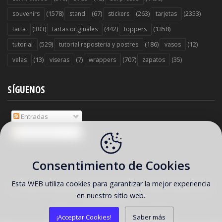
(1578)
(67)
(263)
(2353)
souvenirs
stand
stickers
tarjetas
(303)
(442)
(1358)
tarta
tartas originales
toppers
(529)
(186)
(12)
tutorial
tutorial reposteria y postres
vasos
(13)
(7)
(707)
(35)
velas
viseras
wrappers
zapatos
SÍGUENOS
Entradas
Comentarios
Consentimiento de Cookies
Esta WEB utiliza cookies para garantizar la mejor experiencia
COPYRIGHT ©
2026 Ideas y material gratis para fiestas y celebraciones
en nuestro sitio web.
Oh My Fiesta!
Home
FAQ
About
Contact
¡Acceptar Cookies!
Saber más