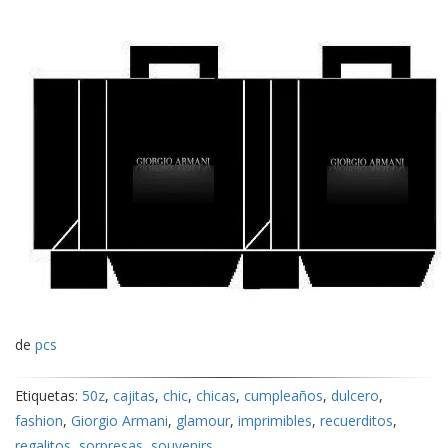
de
pcs
Etiquetas:
50z
,
cajitas
,
chic
,
chicas
,
cumpleaños
,
dulcero
,
fashion
,
Giorgio Armani
,
glamour
,
imprimibles
,
recuerditos
,
regalitos
,
sorpresas
,
souvenirs