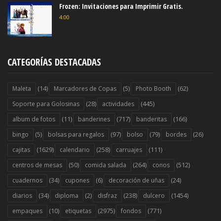
Frozen: Invitaciones para Imprimir Gratis.
4:00
CATEGORÍAS DESTACADAS
(14)
(5)
(62)
Maleta
Marcadores de Copas
Photo Booth
(28)
(445)
Soporte para Golosinas
actividades
(11)
(717)
(166)
album de fotos
banderines
banderitas
(5)
(97)
(79)
(26)
bingo
bolsas para regalos
bolso
bordes
(1629)
(258)
(111)
cajitas
calendario
carruajes
(50)
(264)
(512)
centros de mesas
comida salada
conos
(34)
(6)
(24)
cuadernos
cupones
decoración de uñas
(34)
(2)
(238)
(1454)
diarios
diploma
disfraz
dulcero
(10)
(2975)
(771)
empaques
etiquetas
fondos