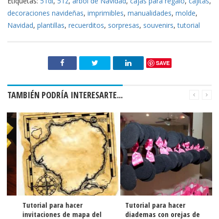
Etiquetas:
51di
,
51z
,
arbol de Navidad
,
cajas para regalo
,
cajitas
,
decoraciones navideñas
,
imprimibles
,
manualidades
,
molde
,
Navidad
,
plantillas
,
recuerditos
,
sorpresas
,
souvenirs
,
tutorial
SAVE
TAMBIÉN PODRÍA INTERESARTE...
Tutorial para hacer
Tutorial para hacer
invitaciones de mapa del
diademas con orejas de