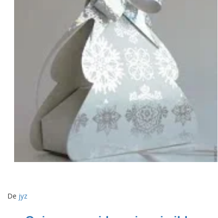
De
jyz