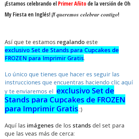
¡Estamos celebrando el
Primer Añito
de la versión de
Oh
My Fiesta en Inglés!
¡Y
queremos celebrar contigo
!
Así que te estamos
regalando
este
exclusivo Set de Stands para Cupcakes de
FROZEN para Imprimir Gratis
.
Lo único que tienes que hacer es seguir las
instrucciones que encuentras haciendo clic aquí
exclusivo Set de
y te enviaremos el
Stands para Cupcakes de FROZEN
para Imprimir Gratis
.
:)
Aquí las
imágenes
de los
stands
del set para
que las veas más de cerca: