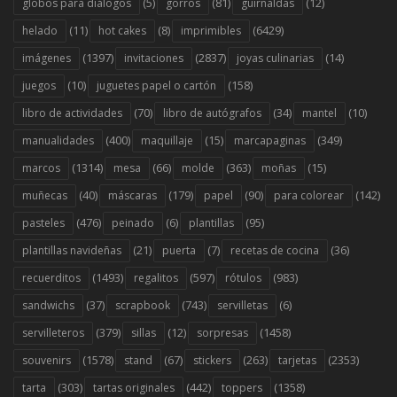
(5)
(81)
(12)
globos para diálogos
gorros
guirnaldas
(11)
(8)
(6429)
helado
hot cakes
imprimibles
(1397)
(2837)
(14)
imágenes
invitaciones
joyas culinarias
(10)
(158)
juegos
juguetes papel o cartón
(70)
(34)
(10)
libro de actividades
libro de autógrafos
mantel
(400)
(15)
(349)
manualidades
maquillaje
marcapaginas
(1314)
(66)
(363)
(15)
marcos
mesa
molde
moñas
(40)
(179)
(90)
(142)
muñecas
máscaras
papel
para colorear
(476)
(6)
(95)
pasteles
peinado
plantillas
(21)
(7)
(36)
plantillas navideñas
puerta
recetas de cocina
(1493)
(597)
(983)
recuerditos
regalitos
rótulos
(37)
(743)
(6)
sandwichs
scrapbook
servilletas
(379)
(12)
(1458)
servilleteros
sillas
sorpresas
(1578)
(67)
(263)
(2353)
souvenirs
stand
stickers
tarjetas
(303)
(442)
(1358)
tarta
tartas originales
toppers