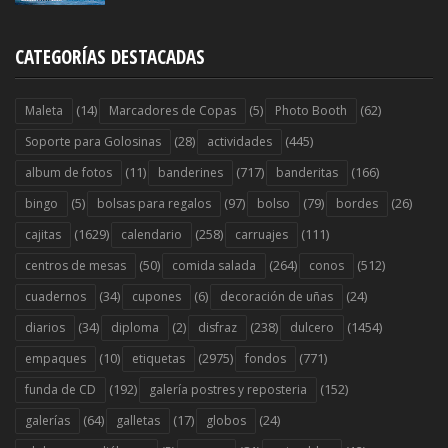
CATEGORÍAS DESTACADAS
(14)
(5)
(62)
Maleta
Marcadores de Copas
Photo Booth
(28)
(445)
Soporte para Golosinas
actividades
(11)
(717)
(166)
album de fotos
banderines
banderitas
(5)
(97)
(79)
(26)
bingo
bolsas para regalos
bolso
bordes
(1629)
(258)
(111)
cajitas
calendario
carruajes
(50)
(264)
(512)
centros de mesas
comida salada
conos
(34)
(6)
(24)
cuadernos
cupones
decoración de uñas
(34)
(2)
(238)
(1454)
diarios
diploma
disfraz
dulcero
(10)
(2975)
(771)
empaques
etiquetas
fondos
(192)
(152)
funda de CD
galería postres y reposteria
(64)
(17)
(24)
galerías
galletas
globos