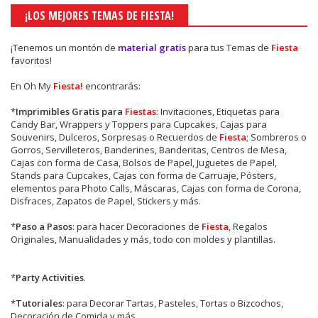
¡LOS MEJORES TEMAS DE FIESTA!
¡Tenemos un montón de
material gratis
para tus Temas de
Fiesta
favoritos!
En Oh My
Fiesta!
encontrarás:
*
Imprimibles Gratis para
Fiestas
: Invitaciones, Etiquetas para
Candy Bar, Wrappers y Toppers para Cupcakes, Cajas para
Souvenirs, Dulceros, Sorpresas o Recuerdos de
Fiesta
; Sombreros o
Gorros, Servilleteros, Banderines, Banderitas, Centros de Mesa,
Cajas con forma de Casa, Bolsos de Papel, Juguetes de Papel,
Stands para Cupcakes, Cajas con forma de Carruaje, Pósters,
elementos para Photo Calls, Máscaras, Cajas con forma de Corona,
Disfraces, Zapatos de Papel, Stickers y más.
*
Paso a Pasos
: para hacer Decoraciones de
Fiesta
, Regalos
Originales, Manualidades y más, todo con moldes y plantillas.
*
Party Activities
.
*
Tutoriales
: para Decorar Tartas, Pasteles, Tortas o Bizcochos,
Decoración de Comida y más.