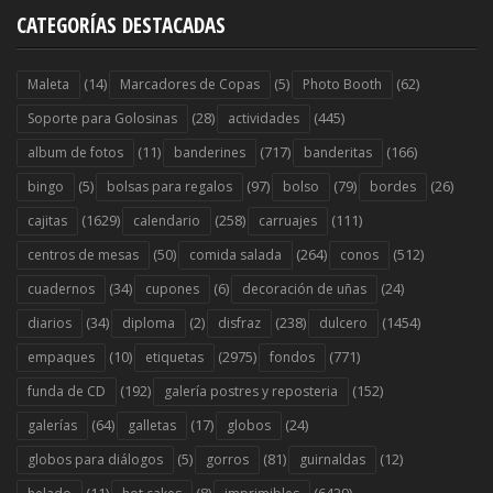
CATEGORÍAS DESTACADAS
(14)
(5)
(62)
Maleta
Marcadores de Copas
Photo Booth
(28)
(445)
Soporte para Golosinas
actividades
(11)
(717)
(166)
album de fotos
banderines
banderitas
(5)
(97)
(79)
(26)
bingo
bolsas para regalos
bolso
bordes
(1629)
(258)
(111)
cajitas
calendario
carruajes
(50)
(264)
(512)
centros de mesas
comida salada
conos
(34)
(6)
(24)
cuadernos
cupones
decoración de uñas
(34)
(2)
(238)
(1454)
diarios
diploma
disfraz
dulcero
(10)
(2975)
(771)
empaques
etiquetas
fondos
(192)
(152)
funda de CD
galería postres y reposteria
(64)
(17)
(24)
galerías
galletas
globos
(5)
(81)
(12)
globos para diálogos
gorros
guirnaldas