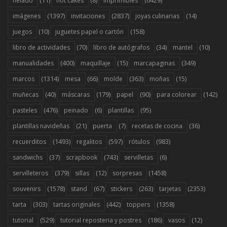
(11)
(8)
(6429)
helado
hot cakes
imprimibles
(1397)
(2837)
(14)
imágenes
invitaciones
joyas culinarias
(10)
(158)
juegos
juguetes papel o cartón
(70)
(34)
(10)
libro de actividades
libro de autógrafos
mantel
(400)
(15)
(349)
manualidades
maquillaje
marcapaginas
(1314)
(66)
(363)
(15)
marcos
mesa
molde
moñas
(40)
(179)
(90)
(142)
muñecas
máscaras
papel
para colorear
(476)
(6)
(95)
pasteles
peinado
plantillas
(21)
(7)
(36)
plantillas navideñas
puerta
recetas de cocina
(1493)
(597)
(983)
recuerditos
regalitos
rótulos
(37)
(743)
(6)
sandwichs
scrapbook
servilletas
(379)
(12)
(1458)
servilleteros
sillas
sorpresas
(1578)
(67)
(263)
(2353)
souvenirs
stand
stickers
tarjetas
(303)
(442)
(1358)
tarta
tartas originales
toppers
(529)
(186)
(12)
tutorial
tutorial reposteria y postres
vasos