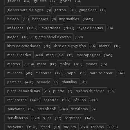
(64)
(17)
(24)
galerías
galletas
globos
(5)
(81)
(12)
globos para diálogos
gorros
guirnaldas
(11)
(8)
(6429)
helado
hot cakes
imprimibles
(1397)
(2837)
(14)
imágenes
invitaciones
joyas culinarias
(10)
(158)
juegos
juguetes papel o cartón
(70)
(34)
(10)
libro de actividades
libro de autógrafos
mantel
(400)
(15)
(349)
manualidades
maquillaje
marcapaginas
(1314)
(66)
(363)
(15)
marcos
mesa
molde
moñas
(40)
(179)
(90)
(142)
muñecas
máscaras
papel
para colorear
(476)
(6)
(95)
pasteles
peinado
plantillas
(21)
(7)
(36)
plantillas navideñas
puerta
recetas de cocina
(1493)
(597)
(983)
recuerditos
regalitos
rótulos
(37)
(743)
(6)
sandwichs
scrapbook
servilletas
(379)
(12)
(1458)
servilleteros
sillas
sorpresas
(1578)
(67)
(263)
(2353)
souvenirs
stand
stickers
tarjetas