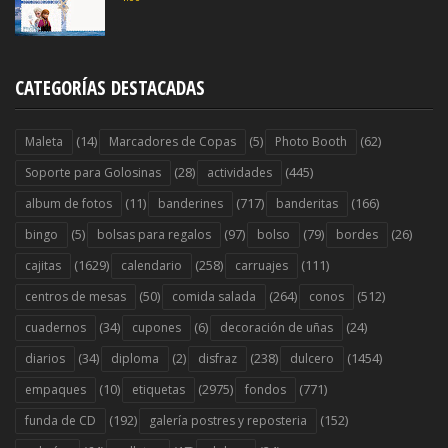
CATEGORÍAS DESTACADAS
(14)
(5)
(62)
Maleta
Marcadores de Copas
Photo Booth
(28)
(445)
Soporte para Golosinas
actividades
(11)
(717)
(166)
album de fotos
banderines
banderitas
(5)
(97)
(79)
(26)
bingo
bolsas para regalos
bolso
bordes
(1629)
(258)
(111)
cajitas
calendario
carruajes
(50)
(264)
(512)
centros de mesas
comida salada
conos
(34)
(6)
(24)
cuadernos
cupones
decoración de uñas
(34)
(2)
(238)
(1454)
diarios
diploma
disfraz
dulcero
(10)
(2975)
(771)
empaques
etiquetas
fondos
(192)
(152)
funda de CD
galería postres y reposteria