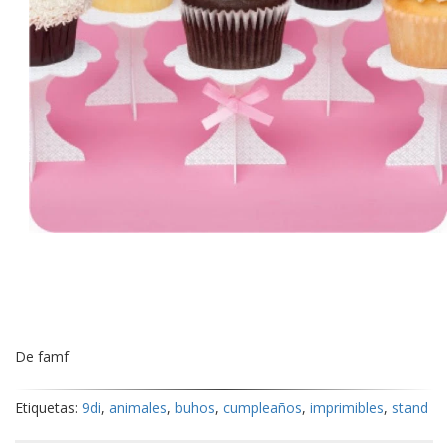
De famf
Etiquetas:
9di
,
animales
,
buhos
,
cumpleaños
,
imprimibles
,
stand