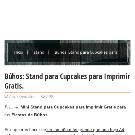
Inicio
stand
Búhos: Stand para Cupcakes para
Imprimir Gratis.
Búhos: Stand para Cupcakes para Imprimir
Gratis.
Ivette González
0:00
Precioso
Mini Stand para Cupcakes para Imprimir Gratis
para
tus
Fiestas de Búhos
.
Si lo quieres hacer de
un tamaño más grande que una hoja A4
,