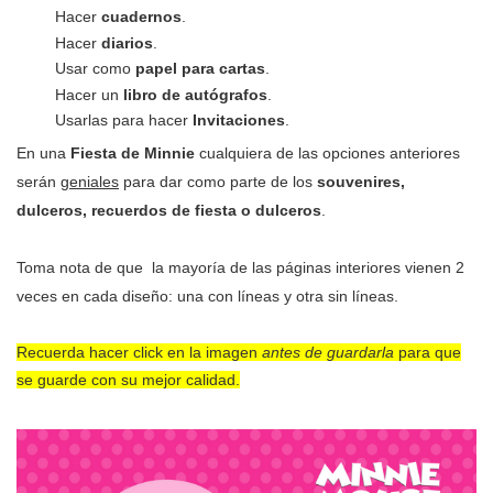
Hacer
cuadernos
.
Hacer
diarios
.
Usar como
papel para cartas
.
Hacer un
libro de autógrafos
.
Usarlas para hacer
Invitaciones
.
En una
Fiesta de Minnie
cualquiera de las opciones anteriores
serán
geniales
para dar como parte de los
souvenires,
dulceros, recuerdos de fiesta o dulceros
.
Toma nota de que la mayoría de las páginas interiores vienen 2
veces en cada diseño: una con líneas y otra sin líneas.
Recuerda hacer click en la imagen
antes de guardarla
para que
se guarde con su mejor calidad.