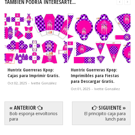
TAMBIÉN PODRÍA INTERESARTE...
Huntrix Guerreras Kpop:
Lilo y Stitch Live Action:
Imprimibles para Fiestas
Cajas para Imprimir Gratis.
para Descargar Gratis.
Sept 24, 2025
-
Ivette González
Oct 01, 2025
-
Ivette González
« ANTERIOR
SIGUIENTE »
Bob esponja envoltorios
El principito caja para
para
lunch para