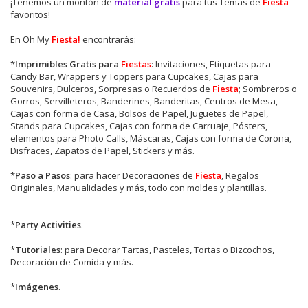
¡Tenemos un montón de
material gratis
para tus Temas de
Fiesta
favoritos!
En Oh My
Fiesta!
encontrarás:
*
Imprimibles Gratis para
Fiestas
: Invitaciones, Etiquetas para
Candy Bar, Wrappers y Toppers para Cupcakes, Cajas para
Souvenirs, Dulceros, Sorpresas o Recuerdos de
Fiesta
; Sombreros o
Gorros, Servilleteros, Banderines, Banderitas, Centros de Mesa,
Cajas con forma de Casa, Bolsos de Papel, Juguetes de Papel,
Stands para Cupcakes, Cajas con forma de Carruaje, Pósters,
elementos para Photo Calls, Máscaras, Cajas con forma de Corona,
Disfraces, Zapatos de Papel, Stickers y más.
*
Paso a Pasos
: para hacer Decoraciones de
Fiesta
, Regalos
Originales, Manualidades y más, todo con moldes y plantillas.
*
Party Activities
.
*
Tutoriales
: para Decorar Tartas, Pasteles, Tortas o Bizcochos,
Decoración de Comida y más.
*
Imágenes
.