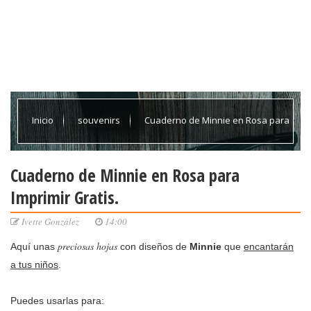
Inicio
souvenirs
Cuaderno de Minnie en Rosa para
Imprimir Gratis.
Cuaderno de Minnie en Rosa para
Imprimir Gratis.
Ivette González
14:00
preciosas hojas
Aquí unas
con diseños de
Minnie
que
encantarán
a tus niños
.
Puedes usarlas para: