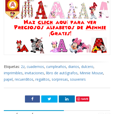
Etiquetas:
2z
,
cuadernos
,
cumpleaños
,
diarios
,
dulcero
,
imprimibles
,
invitaciones
,
libro de autógrafos
,
Minnie Mouse
,
papel
,
recuerditos
,
regalitos
,
sorpresas
,
souvenirs
SAVE