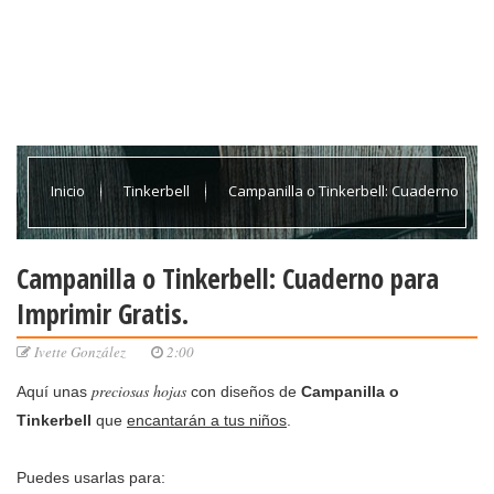
Inicio
Tinkerbell
Campanilla o Tinkerbell: Cuaderno
para Imprimir Gratis.
Campanilla o Tinkerbell: Cuaderno para
Imprimir Gratis.
Ivette González
2:00
preciosas hojas
Aquí unas
con diseños de
Campanilla o
Tinkerbell
que
encantarán a tus niños
.
Puedes usarlas para: