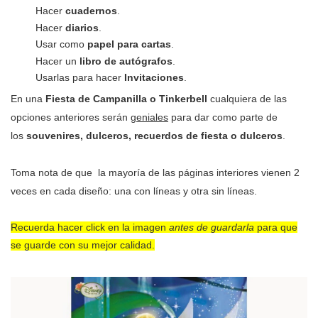
Hacer
cuadernos
.
Hacer
diarios
.
Usar como
papel para cartas
.
Hacer un
libro de autógrafos
.
Usarlas para hacer
Invitaciones
.
En una
Fiesta de
Campanilla o Tinkerbell
cualquiera de las
opciones anteriores serán
geniales
para dar como parte de
los
souvenires, dulceros, recuerdos de fiesta o dulceros
.
Toma nota de que la mayoría de las páginas interiores vienen 2
veces en cada diseño: una con líneas y otra sin líneas.
Recuerda hacer click en la imagen
antes de guardarla
para que
se guarde con su mejor calidad.