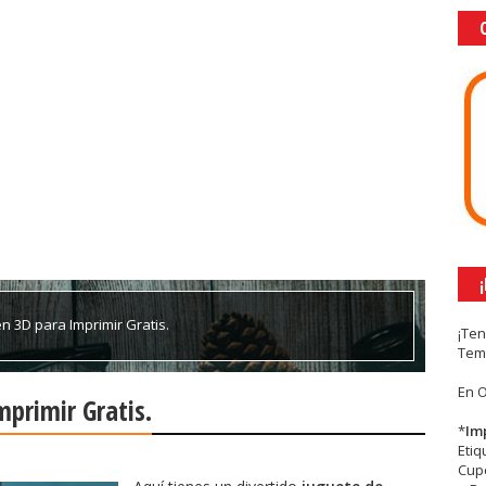
n 3D para Imprimir Gratis.
¡Te
Tem
En 
primir Gratis.
*
Im
Eti
Cupc