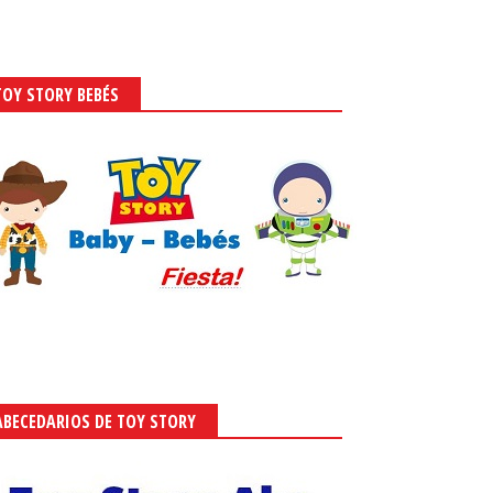
TOY STORY BEBÉS
Stitch Live Action:
Lilo y Stitch Live Action: Caja con
ibles para Fiestas para
Forma de Casa para Descargar
gar Gratis.
Gratis.
 2025
-
Ivette González
Sept 21, 2025
-
Ivette González
ABECEDARIOS DE TOY STORY