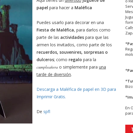
Aquí tienes un
divertido
juguete de
o R
Serv
papel
para hacer a
Maléfica
Mesa
Jugu
Puedes usarlo para decorar en una
form
Call
Fiesta de Maléfica
, para darlos como
Zapa
parte de las
actividades
para que las
*
Pa
armen los invitados, como parte de los
Rega
recuerdos, souvenires, sorpresas o
mold
dulceros
; como
regalo
para la
cumpleañera
o simplemente para
una
*
Par
tarde de diversión
.
*
Tu
Biz
Descarga a Maléfica de papel en 3D para
Imprimir Gratis.
*
Im
En
De
spfl
para