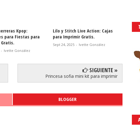
uerreras Kpop:
Lilo y Stitch Live Action: Cajas
Lilo y 
es para Fiestas para
para Imprimir Gratis.
Imprim
Gratis.
Descar
Sept 24, 2025
-
Ivette González
-
Ivette González
Sept 23,
SIGUIENTE »
Princesa sofia mini kit para imprimir
BLOGGER