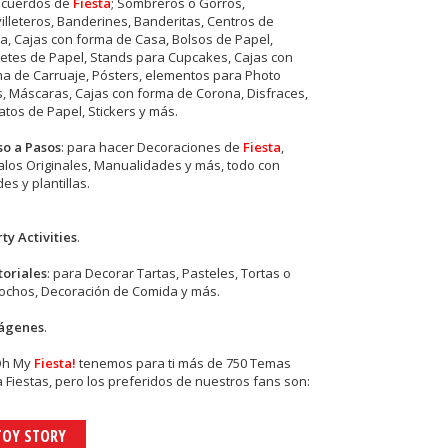
ecuerdos de
Fiesta
; Sombreros o Gorros,
illeteros, Banderines, Banderitas, Centros de
, Cajas con forma de Casa, Bolsos de Papel,
etes de Papel, Stands para Cupcakes, Cajas con
a de Carruaje, Pósters, elementos para Photo
s, Máscaras, Cajas con forma de Corona, Disfraces,
tos de Papel, Stickers y más.
so a Pasos
: para hacer Decoraciones de
Fiesta
,
los Originales, Manualidades y más, todo con
es y plantillas.
ty Activities
.
toriales
: para Decorar Tartas, Pasteles, Tortas o
cochos, Decoración de Comida y más.
ágenes
.
Oh My
Fiesta!
tenemos para ti más de 750 Temas
 Fiestas, pero los preferidos de nuestros fans son:
TOY STORY