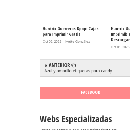
eras Kpop: Cajas
Huntrix Guerreras Kpop: Cajas
Huntrix G
 Corona para
para Imprimir Gratis.
Imprimibl
is.
Descargar 
Oct 02, 2025
-
Ivette González
vette González
Oct 01, 2025
« ANTERIOR
Azul y amarillo etiquetas para candy
FACEBOOK
Webs Especializadas