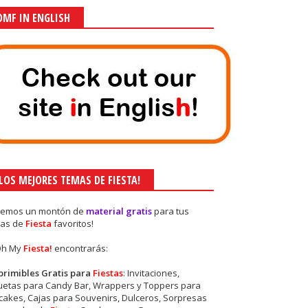
OMF IN ENGLISH
¡LOS MEJORES TEMAS DE FIESTA!
nemos un montón de
material gratis
para tus
as de
Fiesta
favoritos!
Oh My
Fiesta!
encontrarás:
primibles Gratis para
Fiestas
: Invitaciones,
quetas para Candy Bar, Wrappers y Toppers para
akes, Cajas para Souvenirs, Dulceros, Sorpresas