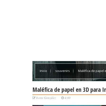
Inicio
souvenirs
Maléfica de papel e
Maléfica de papel en 3D para Im
Ivette González
4:00