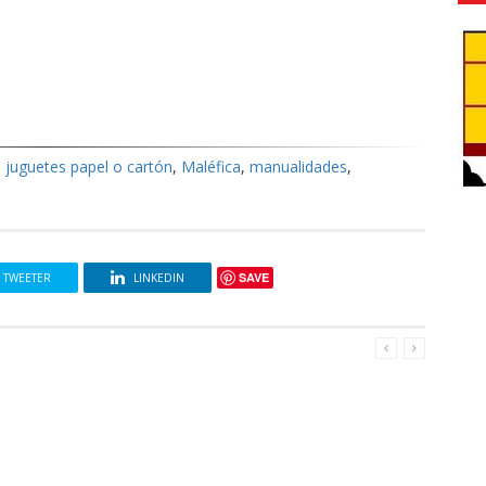
,
juguetes papel o cartón
,
Maléfica
,
manualidades
,
SAVE
TWEETER
LINKEDIN