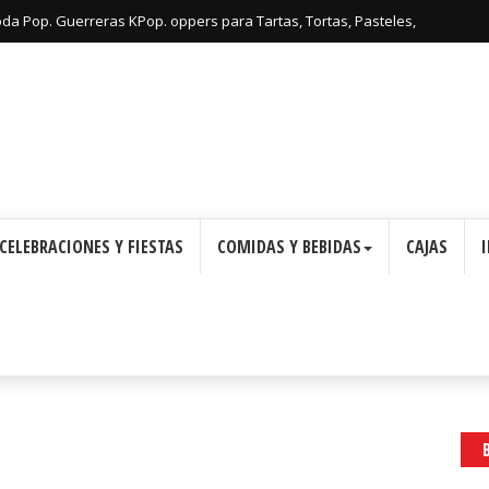
oda Pop. Guerreras KPop. oppers para Tartas, Tortas, Pasteles,
Imprimir Gratis.
CELEBRACIONES Y FIESTAS
COMIDAS Y BEBIDAS
CAJAS