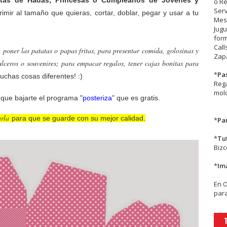
stas de Hadas, Princesas o Cumpleaños de Jóvenes y
o R
Serv
rimir al tamaño que quieras, cortar, doblar, pegar y usar a tu
Mesa
Jugu
form
Call
a poner las patatas o papas fritas, para presentar comida, golosinas y
Zapa
dulceros o souvenires; para empacar regalos, tener cajas bonitas para
*
Pa
muchas cosas diferentes! :)
Rega
mold
s que bajarte el programa "
posteriza
" que es gratis.
arla
para que se guarde con su mejor calidad.
*
Par
*
Tu
Biz
*
Im
En
para