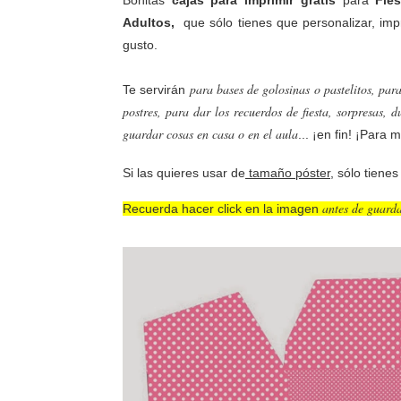
Bonitas
cajas para imprimir
gratis
para
Fie
Adultos
,
que sólo tienes que personalizar, imp
gusto.
para bases de golosinas o pastelitos, par
Te servirán
postres, para dar los recuerdos de fiesta, sorpresas, 
guardar cosas en casa o en el aula
... ¡en fin! ¡Para 
Si las quieres usar de
tamaño póster
, sólo tiene
antes de guard
Recuerda hacer click en la imagen