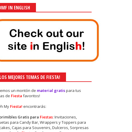
OMF IN ENGLISH
¡LOS MEJORES TEMAS DE FIESTA!
nemos un montón de
material gratis
para tus
as de
Fiesta
favoritos!
Oh My
Fiesta!
encontrarás:
primibles Gratis para
Fiestas
: Invitaciones,
quetas para Candy Bar, Wrappers y Toppers para
akes, Cajas para Souvenirs, Dulceros, Sorpresas