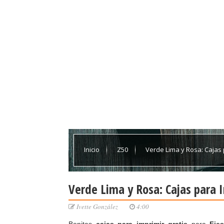
Inicio
Z50
Verde Lima y Rosa: Cajas 
Verde Lima y Rosa: Cajas para I
Ivette González
4:00