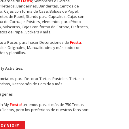
ecuerdos de
Fiesta
; Sombreros o Gorros,
illeteros, Banderines, Banderitas, Centros de
, Cajas con forma de Casa, Bolsos de Papel,
etes de Papel, Stands para Cupcakes, Cajas con
a de Carruaje, Pósters, elementos para Photo
s, Máscaras, Cajas con forma de Corona, Disfraces,
tos de Papel, Stickers y más.
so a Pasos
: para hacer Decoraciones de
Fiesta
,
los Originales, Manualidades y más, todo con
es y plantillas.
ty Activities
.
toriales
: para Decorar Tartas, Pasteles, Tortas o
cochos, Decoración de Comida y más.
ágenes
.
Oh My
Fiesta!
tenemos para ti más de 750 Temas
 Fiestas, pero los preferidos de nuestros fans son:
TOY STORY