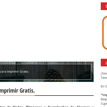
para Imprimir Gratis.
¡Te
Tem
En 
mprimir Gratis.
*
Im
Eti
Cupc