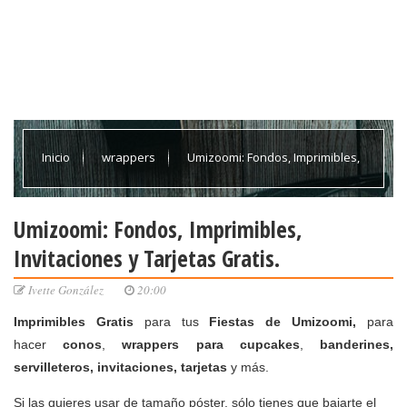
Inicio
wrappers
Umizoomi: Fondos, Imprimibles,
Invitaciones y Tarjetas Gratis.
Umizoomi: Fondos, Imprimibles,
Invitaciones y Tarjetas Gratis.
Ivette González
20:00
Imprimibles Gratis
para tus
Fiestas de Umizoomi,
para
hacer
conos
,
wrappers para cupcakes
,
banderines,
servilleteros, invitaciones, tarjetas
y más.
Si las quieres usar de
tamaño póster
, sólo tienes que bajarte el