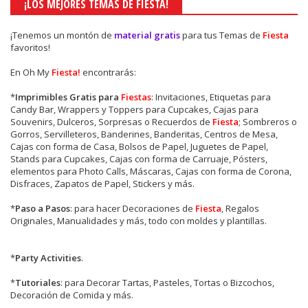
¡LOS MEJORES TEMAS DE FIESTA!
¡Tenemos un montón de
material gratis
para tus Temas de
Fiesta
favoritos!
En Oh My
Fiesta!
encontrarás:
*
Imprimibles Gratis para
Fiestas
: Invitaciones, Etiquetas para
Candy Bar, Wrappers y Toppers para Cupcakes, Cajas para
Souvenirs, Dulceros, Sorpresas o Recuerdos de
Fiesta
; Sombreros o
Gorros, Servilleteros, Banderines, Banderitas, Centros de Mesa,
Cajas con forma de Casa, Bolsos de Papel, Juguetes de Papel,
Stands para Cupcakes, Cajas con forma de Carruaje, Pósters,
elementos para Photo Calls, Máscaras, Cajas con forma de Corona,
Disfraces, Zapatos de Papel, Stickers y más.
*
Paso a Pasos
: para hacer Decoraciones de
Fiesta
, Regalos
Originales, Manualidades y más, todo con moldes y plantillas.
*
Party Activities
.
*
Tutoriales
: para Decorar Tartas, Pasteles, Tortas o Bizcochos,
Decoración de Comida y más.