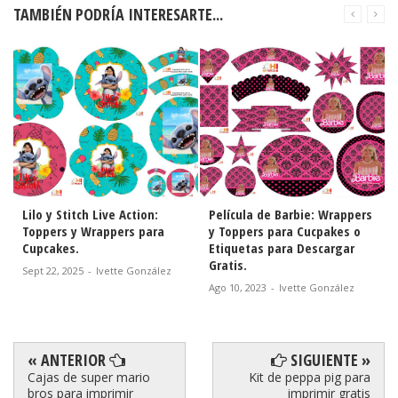
TAMBIÉN PODRÍA INTERESARTE...
Película de Barbie: Wrappers
Fiesta de Minnie en Rosa y
y Toppers para Cucpakes o
Lunares: Toppers y Wrappers
Etiquetas para Descargar
para Cupcakes para Imprimir
Gratis.
Gratis.
Ago 10, 2023
-
Ivette González
Mar 30, 2023
-
Ivette González
« ANTERIOR
SIGUIENTE »
Cajas de super mario
Kit de peppa pig para
bros para imprimir
imprimir gratis