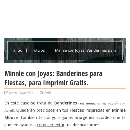
Inicio
rótulos
Minnie con Joyas: Banderines para
Fiestas, para Imprimir Gratis.
Minnie con Joyas: Banderines para
Fiestas, para Imprimir Gratis.
Ivette González
4:00
En este caso se trata de
Banderines
con imágenes en vez de con
letra
s. Quedarán preciosos en tus
Fiestas
inspiradas
en
Minnie
Mouse
. También te pongo algunas
imágenes
acordes que te
pueden ayudar a
complementar
tus
decoraciones
.