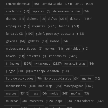
(50)
(264)
(512)
centros de mesas
comida salada
conos
(34)
(6)
(24)
cuadernos
cupones
decoración de uñas
(34)
(2)
(238)
(1454)
diarios
diploma
disfraz
dulcero
(10)
(2975)
(771)
empaques
etiquetas
fondos
(192)
(152)
funda de CD
galería postres y reposteria
(64)
(17)
(24)
galerías
galletas
globos
(5)
(81)
(12)
globos para diálogos
gorros
guirnaldas
(11)
(8)
(6429)
helado
hot cakes
imprimibles
(1397)
(2837)
(14)
imágenes
invitaciones
joyas culinarias
(10)
(158)
juegos
juguetes papel o cartón
(70)
(34)
(10)
libro de actividades
libro de autógrafos
mantel
(400)
(15)
(349)
manualidades
maquillaje
marcapaginas
(1314)
(66)
(363)
(15)
marcos
mesa
molde
moñas
(40)
(179)
(90)
(142)
muñecas
máscaras
papel
para colorear