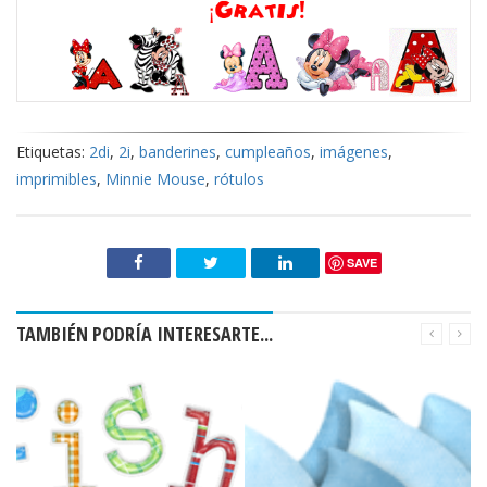
Etiquetas:
2di
,
2i
,
banderines
,
cumpleaños
,
imágenes
,
imprimibles
,
Minnie Mouse
,
rótulos
SAVE
TAMBIÉN PODRÍA INTERESARTE...