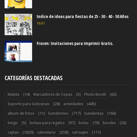
Indice de ideas para fiestas de 25 - 30 - 40 - 50 Años
16:01
Frozen: Invitaciones para Imprimir Gratis.
CATEGORÍAS DESTACADAS
(14)
(5)
(62)
Maleta
Marcadores de Copas
Photo Booth
(28)
(445)
Soporte para Golosinas
actividades
(11)
(717)
(166)
album de fotos
banderines
banderitas
(5)
(97)
(79)
(26)
bingo
bolsas para regalos
bolso
bordes
(1629)
(258)
(111)
cajitas
calendario
carruajes