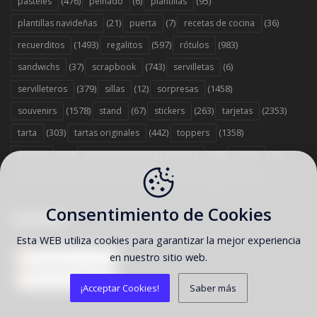
(476)
(6)
(95)
pasteles
peinado
plantillas
(21)
(7)
(36)
plantillas navideñas
puerta
recetas de cocina
(1493)
(597)
(983)
recuerditos
regalitos
rótulos
(37)
(743)
(6)
sandwichs
scrapbook
servilletas
(379)
(12)
(1458)
servilleteros
sillas
sorpresas
(1578)
(67)
(263)
(2353)
souvenirs
stand
stickers
tarjetas
(303)
(442)
(1358)
tarta
tartas originales
toppers
(529)
(186)
(12)
tutorial
tutorial reposteria y postres
vasos
(13)
(7)
(707)
(35)
velas
viseras
wrappers
zapatos
Consentimiento de Cookies
SÍGUENOS
Esta WEB utiliza cookies para garantizar la mejor experiencia
en nuestro sitio web.
Entradas
Comentarios
¡Acceptar Cookies!
Saber más