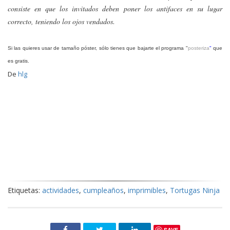
consiste en que los invitados deben poner los antifaces en su lugar
correcto, teniendo los ojos vendados
.
Si las quieres usar de tamaño póster, sólo tienes que bajarte el programa "
posteriza
"
que
es gratis.
De
hlg
Etiquetas:
actividades
,
cumpleaños
,
imprimibles
,
Tortugas Ninja
SAVE