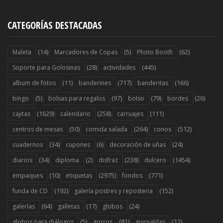
CATEGORÍAS DESTACADAS
(14)
(5)
(62)
Maleta
Marcadores de Copas
Photo Booth
(28)
(445)
Soporte para Golosinas
actividades
(11)
(717)
(166)
album de fotos
banderines
banderitas
(5)
(97)
(79)
(26)
bingo
bolsas para regalos
bolso
bordes
(1629)
(258)
(111)
cajitas
calendario
carruajes
(50)
(264)
(512)
centros de mesas
comida salada
conos
(34)
(6)
(24)
cuadernos
cupones
decoración de uñas
(34)
(2)
(238)
(1454)
diarios
diploma
disfraz
dulcero
(10)
(2975)
(771)
empaques
etiquetas
fondos
(192)
(152)
funda de CD
galería postres y reposteria
(64)
(17)
(24)
galerías
galletas
globos
(5)
(81)
(12)
globos para diálogos
gorros
guirnaldas