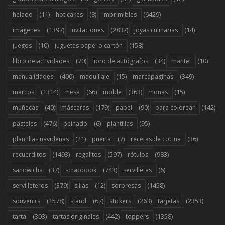
(11)
(8)
(6429)
helado
hot cakes
imprimibles
(1397)
(2837)
(14)
imágenes
invitaciones
joyas culinarias
(10)
(158)
juegos
juguetes papel o cartón
(70)
(34)
(10)
libro de actividades
libro de autógrafos
mantel
(400)
(15)
(349)
manualidades
maquillaje
marcapaginas
(1314)
(66)
(363)
(15)
marcos
mesa
molde
moñas
(40)
(179)
(90)
(142)
muñecas
máscaras
papel
para colorear
(476)
(6)
(95)
pasteles
peinado
plantillas
(21)
(7)
(36)
plantillas navideñas
puerta
recetas de cocina
(1493)
(597)
(983)
recuerditos
regalitos
rótulos
(37)
(743)
(6)
sandwichs
scrapbook
servilletas
(379)
(12)
(1458)
servilleteros
sillas
sorpresas
(1578)
(67)
(263)
(2353)
souvenirs
stand
stickers
tarjetas
(303)
(442)
(1358)
tarta
tartas originales
toppers