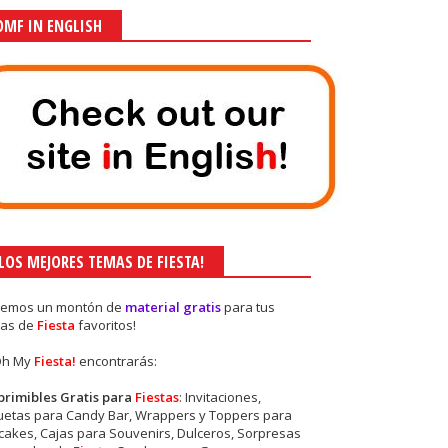
OMF IN ENGLISH
¡LOS MEJORES TEMAS DE FIESTA!
nemos un montón de
material gratis
para tus
as de
Fiesta
favoritos!
Oh My
Fiesta!
encontrarás:
primibles Gratis para
Fiestas
: Invitaciones,
quetas para Candy Bar, Wrappers y Toppers para
akes, Cajas para Souvenirs, Dulceros, Sorpresas