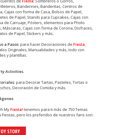
ecuerdos de
Fiesta
; Sombreros o Gorros,
illeteros, Banderines, Banderitas, Centros de
, Cajas con forma de Casa, Bolsos de Papel,
etes de Papel, Stands para Cupcakes, Cajas con
a de Carruaje, Pósters, elementos para Photo
s, Máscaras, Cajas con forma de Corona, Disfraces,
tos de Papel, Stickers y más.
so a Pasos
: para hacer Decoraciones de
Fiesta
,
los Originales, Manualidades y más, todo con
es y plantillas.
ty Activities
.
toriales
: para Decorar Tartas, Pasteles, Tortas o
cochos, Decoración de Comida y más.
ágenes
.
Oh My
Fiesta!
tenemos para ti más de 750 Temas
 Fiestas, pero los preferidos de nuestros fans son:
TOY STORY