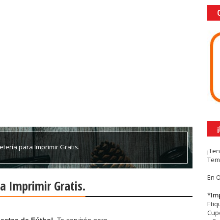
tería para Imprimir Gratis.
¡Te
Tem
En 
a Imprimir Gratis.
*
Im
Eti
Cupc