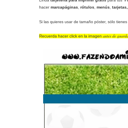
Linda
tarjetería
para imprimir gratis
para tus
F
hacer
marcapáginas
,
rótulos
,
menús
,
tarjetas
Si las quieres usar de tamaño póster, sólo tienes
antes de guard
Recuerda hacer click en la imagen