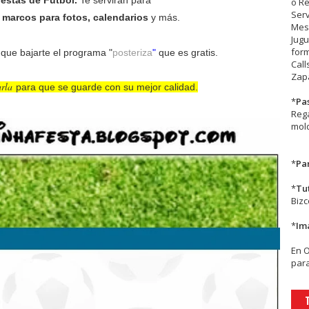
iestas de Fútbol.
Te servirán para
o R
Serv
, marcos para fotos, calendarios
y más.
Mesa
Jugu
form
 que bajarte el programa "
posteriza
"
que es gratis.
Call
Zapa
arla
para que se guarde con su mejor calidad.
*
Pa
Rega
mold
*
Par
*
Tu
Biz
*
Im
En
para