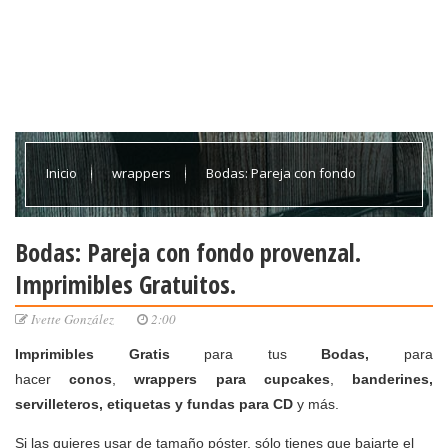
Inicio
wrappers
Bodas: Pareja con fondo
provenzal. Imprimibles Gratuitos.
Bodas: Pareja con fondo provenzal.
Imprimibles Gratuitos.
Ivette González
2:00
Imprimibles Gratis
para tus
Bodas,
para
hacer
conos
,
wrappers para cupcakes
,
banderines,
servilleteros, etiquetas y fundas para CD
y más.
Si las quieres usar de
tamaño póster
, sólo tienes que bajarte el