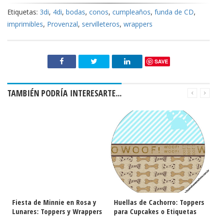
Etiquetas:
3di
,
4di
,
bodas
,
conos
,
cumpleaños
,
funda de CD
,
imprimibles
,
Provenzal
,
servilleteros
,
wrappers
SAVE
TAMBIÉN PODRÍA INTERESARTE...
Fiesta de Minnie en Rosa y
Huellas de Cachorro: Toppers
Lunares: Toppers y Wrappers
para Cupcakes o Etiquetas