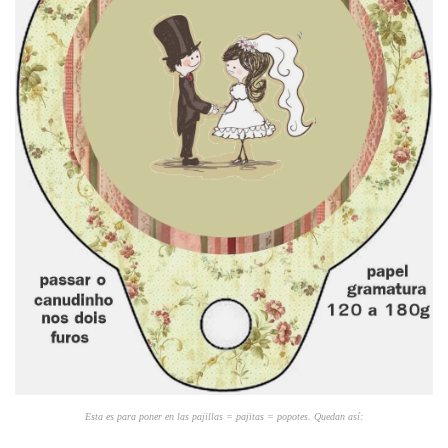
Esta es para poner en las pajillas = pajitas = popotes. Quedan así: