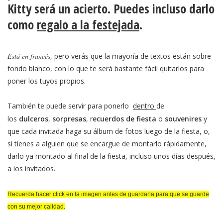
Kitty
será un acierto. Puedes incluso darlo
como
regalo a la festejada
.
Está en francés
, pero verás que la mayoría de textos están sobre
fondo blanco, con lo que te será bastante fácil quitarlos para
poner los tuyos propios.
También te puede servir para ponerlo
dentro
de
los
dulceros
,
sorpresas
, r
ecuerdos de fiesta
o
souvenires
y
que cada invitada haga su álbum de fotos luego de la fiesta, o,
si tienes a alguien que se encargue de montarlo rápidamente,
darlo ya montado al final de la fiesta, incluso unos días después,
a los invitados.
Recuerda hacer click en la imagen antes de guardarla para que se guarde
con su mejor calidad.