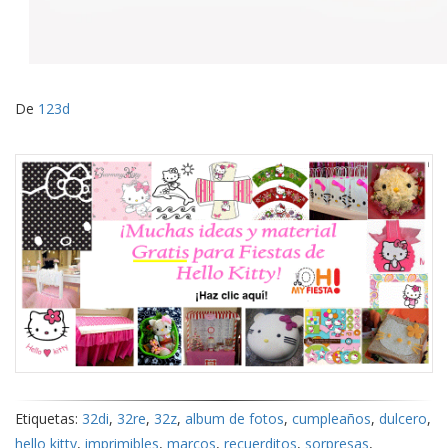
De
123d
Etiquetas:
32di
,
32re
,
32z
,
album de fotos
,
cumpleaños
,
dulcero
,
hello kitty
,
imprimibles
,
marcos
,
recuerditos
,
sorpresas
,