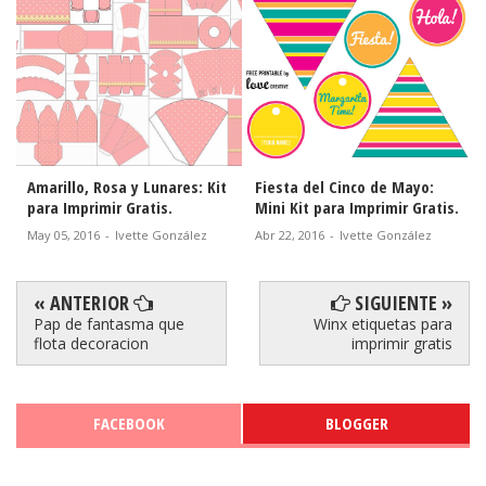
Fiesta del Cinco de Mayo:
Paso a Paso para Hacer
Mini Kit para Imprimir Gratis.
Tarjeta con Forma de Corset.
Abr 22, 2016
-
Ivette González
Mar 04, 2016
-
Ivette González
« ANTERIOR
SIGUIENTE »
Pap de fantasma que
Winx etiquetas para
flota decoracion
imprimir gratis
FACEBOOK
BLOGGER