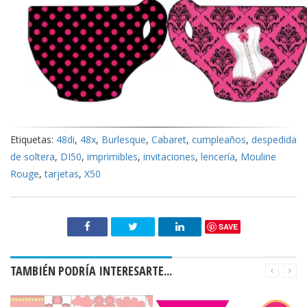
Etiquetas:
48di
,
48x
,
Burlesque
,
Cabaret
,
cumpleaños
,
despedida
de soltera
,
DI50
,
imprimibles
,
invitaciones
,
lencería
,
Mouline
Rouge
,
tarjetas
,
X50
SAVE
TAMBIÉN PODRÍA INTERESARTE...