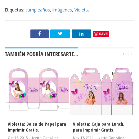
Etiquetas:
cumpleaños
,
imágenes
,
Violetta
SAVE
TAMBIÉN PODRÍA INTERESARTE...
 para
Violetta: Caja para Lunch,
Máscara de Violetta para
para Imprimir Gratis.
Imprimir Gratis.
z
Nov 17, 2014
-
Ivette González
Oct 09, 2014
-
Ivette González