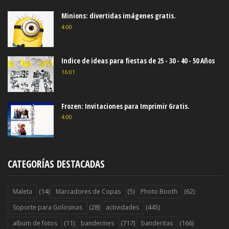
Minions: divertidas imágenes gratis.
4:00
Indice de ideas para fiestas de 25 - 30 - 40 - 50 Años
16:01
Frozen: Invitaciones para Imprimir Gratis.
4:00
CATEGORÍAS DESTACADAS
(14)
(5)
(62)
Maleta
Marcadores de Copas
Photo Booth
(28)
(445)
Soporte para Golosinas
actividades
(11)
(717)
(166)
album de fotos
banderines
banderitas