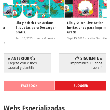
Huntrix Guerreras Kpop:
Huntrix Guerreras Kpop:
Etiquetas para Imprimir
Invitaciones para Imprimir
Gratis.
Gratis.
Sept 30, 2025
-
Ivette González
Sept 28, 2025
-
Ivette González
« ANTERIOR
SIGUIENTE »
Tarjeta con cisnes
Imprimibles 15 anos
tutorial y plantilla
rubia 4
FACEBOOK
BLOGGER
Webs Especializadas