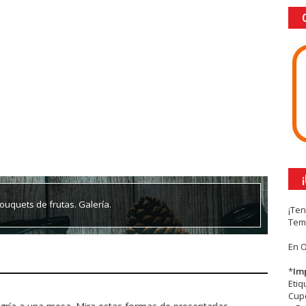
ouquets de frutas. Galería.
¡Te
Tem
En 
*
Im
Eti
Cupc