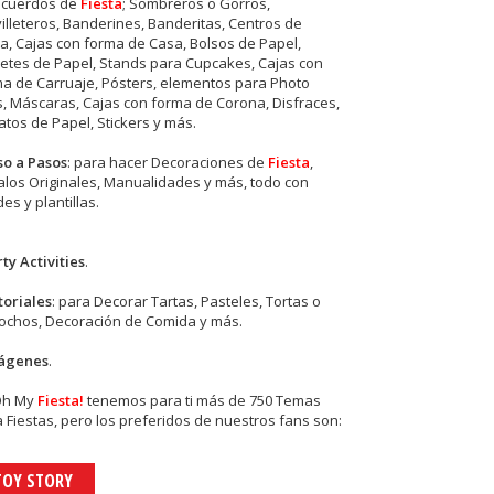
ecuerdos de
Fiesta
; Sombreros o Gorros,
illeteros, Banderines, Banderitas, Centros de
, Cajas con forma de Casa, Bolsos de Papel,
etes de Papel, Stands para Cupcakes, Cajas con
a de Carruaje, Pósters, elementos para Photo
s, Máscaras, Cajas con forma de Corona, Disfraces,
tos de Papel, Stickers y más.
so a Pasos
: para hacer Decoraciones de
Fiesta
,
los Originales, Manualidades y más, todo con
es y plantillas.
ty Activities
.
toriales
: para Decorar Tartas, Pasteles, Tortas o
cochos, Decoración de Comida y más.
ágenes
.
Oh My
Fiesta!
tenemos para ti más de 750 Temas
 Fiestas, pero los preferidos de nuestros fans son:
TOY STORY