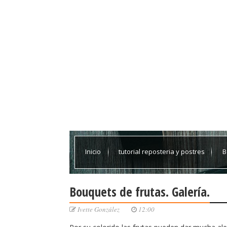
Inicio
tutorial reposteria y postres
B
Bouquets de frutas. Galería.
Ivette González
12:00