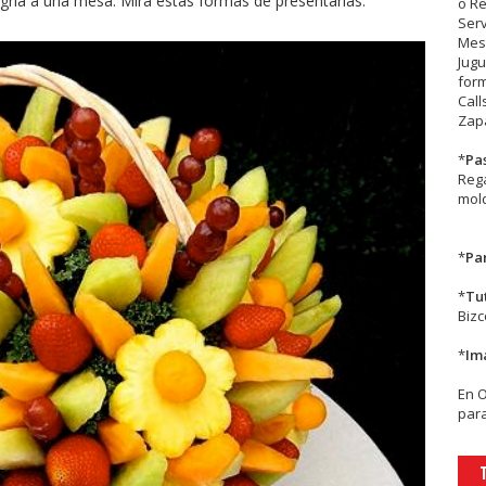
gría a una mesa. Mira estas formas de presentarlas.
o R
Serv
Mesa
Jugu
form
Call
Zapa
*
Pa
Rega
mold
*
Par
*
Tu
Biz
*
Im
En
para