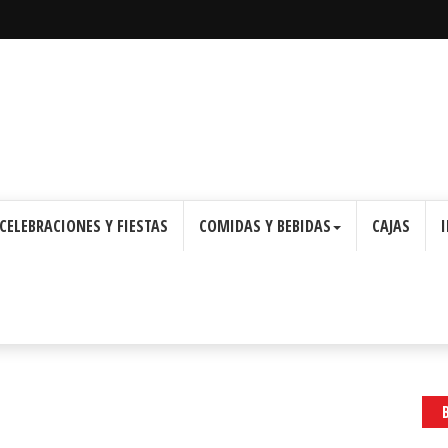
: Cajas con Forma de Corona para Imprimir Gratis.
CELEBRACIONES Y FIESTAS
COMIDAS Y BEBIDAS
CAJAS