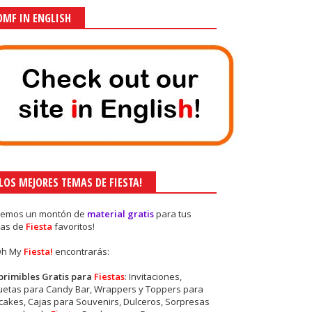
OMF IN ENGLISH
¡LOS MEJORES TEMAS DE FIESTA!
nemos un montón de
material gratis
para tus
as de
Fiesta
favoritos!
Oh My
Fiesta!
encontrarás:
primibles Gratis para
Fiestas
: Invitaciones,
quetas para Candy Bar, Wrappers y Toppers para
akes, Cajas para Souvenirs, Dulceros, Sorpresas