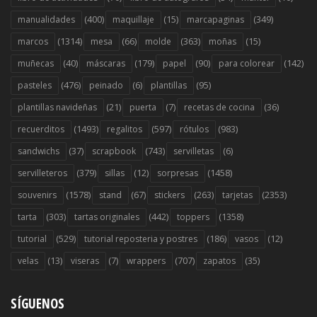
(400)
(15)
(349)
manualidades
maquillaje
marcapaginas
(1314)
(66)
(363)
(15)
marcos
mesa
molde
moñas
(40)
(179)
(90)
(142)
muñecas
máscaras
papel
para colorear
(476)
(6)
(95)
pasteles
peinado
plantillas
(21)
(7)
(36)
plantillas navideñas
puerta
recetas de cocina
(1493)
(597)
(983)
recuerditos
regalitos
rótulos
(37)
(743)
(6)
sandwichs
scrapbook
servilletas
(379)
(12)
(1458)
servilleteros
sillas
sorpresas
(1578)
(67)
(263)
(2353)
souvenirs
stand
stickers
tarjetas
(303)
(442)
(1358)
tarta
tartas originales
toppers
(529)
(186)
(12)
tutorial
tutorial reposteria y postres
vasos
(13)
(7)
(707)
(35)
velas
viseras
wrappers
zapatos
SÍGUENOS