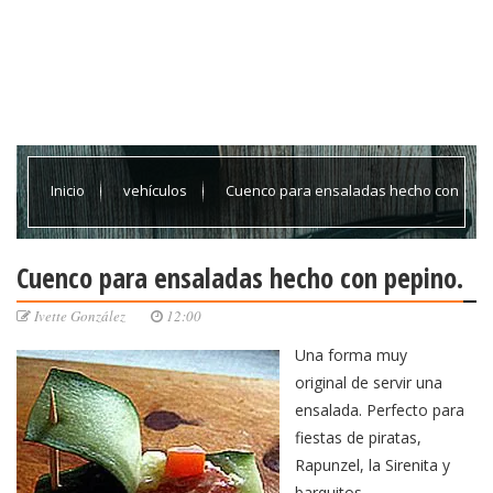
Inicio
vehículos
Cuenco para ensaladas hecho con
pepino.
Cuenco para ensaladas hecho con pepino.
Ivette González
12:00
Una forma muy
original de servir una
ensalada. Perfecto para
fiestas de piratas,
Rapunzel, la Sirenita y
barquitos.