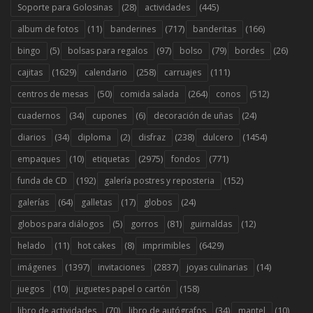
(28)
(445)
Soporte para Golosinas
actividades
(11)
(717)
(166)
album de fotos
banderines
banderitas
(5)
(97)
(79)
(26)
bingo
bolsas para regalos
bolso
bordes
(1629)
(258)
(111)
cajitas
calendario
carruajes
(50)
(264)
(512)
centros de mesas
comida salada
conos
(34)
(6)
(24)
cuadernos
cupones
decoración de uñas
(34)
(2)
(238)
(1454)
diarios
diploma
disfraz
dulcero
(10)
(2975)
(771)
empaques
etiquetas
fondos
(192)
(152)
funda de CD
galería postres y reposteria
(64)
(17)
(24)
galerías
galletas
globos
(5)
(81)
(12)
globos para diálogos
gorros
guirnaldas
(11)
(8)
(6429)
helado
hot cakes
imprimibles
(1397)
(2837)
(14)
imágenes
invitaciones
joyas culinarias
(10)
(158)
juegos
juguetes papel o cartón
(70)
(34)
(10)
libro de actividades
libro de autógrafos
mantel