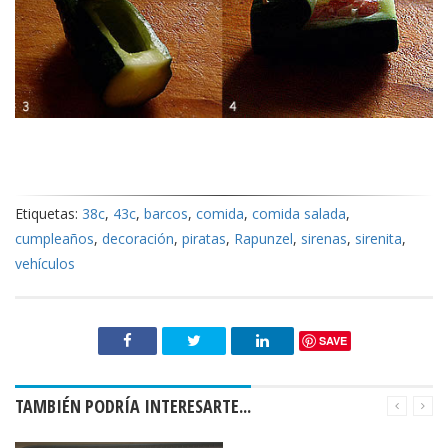
Etiquetas:
38c
,
43c
,
barcos
,
comida
,
comida salada
,
cumpleaños
,
decoración
,
piratas
,
Rapunzel
,
sirenas
,
sirenita
,
vehículos
SAVE
TAMBIÉN PODRÍA INTERESARTE...