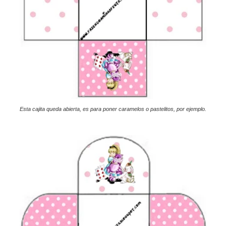
Esta cajita queda abierta, es para poner caramelos o pastelitos, por ejemplo.