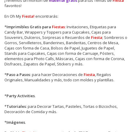
¡Tenemos un montón de
material gratis
para tus Temas de
Fiesta
favoritos!
En Oh My
Fiesta!
encontrarás:
*
Imprimibles Gratis para
Fiestas
: Invitaciones, Etiquetas para
Candy Bar, Wrappers y Toppers para Cupcakes, Cajas para
Souvenirs, Dulceros, Sorpresas o Recuerdos de
Fiesta
; Sombreros o
Gorros, Servilleteros, Banderines, Banderitas, Centros de Mesa,
Cajas con forma de Casa, Bolsos de Papel, Juguetes de Papel,
Stands para Cupcakes, Cajas con forma de Carruaje, Pósters,
elementos para Photo Calls, Máscaras, Cajas con forma de Corona,
Disfraces, Zapatos de Papel, Stickers y más.
*
Paso a Pasos
: para hacer Decoraciones de
Fiesta
, Regalos
Originales, Manualidades y más, todo con moldes y plantillas.
*
Party Activities
.
*
Tutoriales
: para Decorar Tartas, Pasteles, Tortas o Bizcochos,
Decoración de Comida y más.
*
Imágenes
.