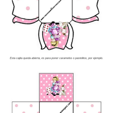
Esta cajita queda abierta, es para poner caramelos o pastelitos, por ejemplo.